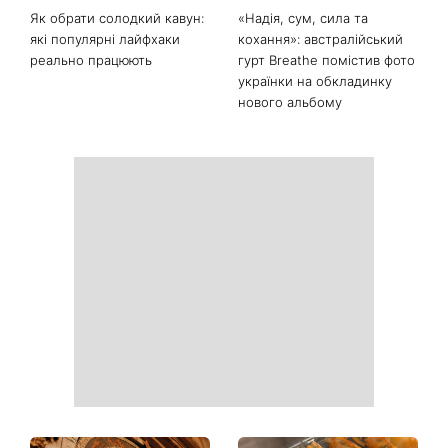
Останні новини
«Вдома краще»: Лілія
«Багато думаю про це»:
Ребрик повернулася з
Наталя Могилевська
відпустки в Туреччині та
показала 70-кілограмовий
опублікувала теплі фото з
торт Голосу країни і
доньками під час
викликала дискусію про
прогулянки Києвом
«голос нашого часу»