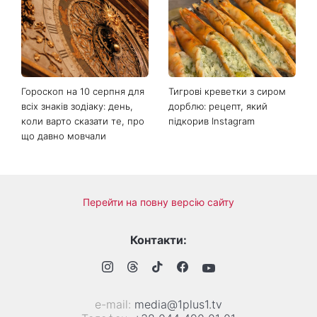
Як обрати солодкий кавун:
«Надія, сум, сила та
які популярні лайфхаки
кохання»: австралійський
реально працюють
гурт Breathe помістив фото
українки на обкладинку
нового альбому