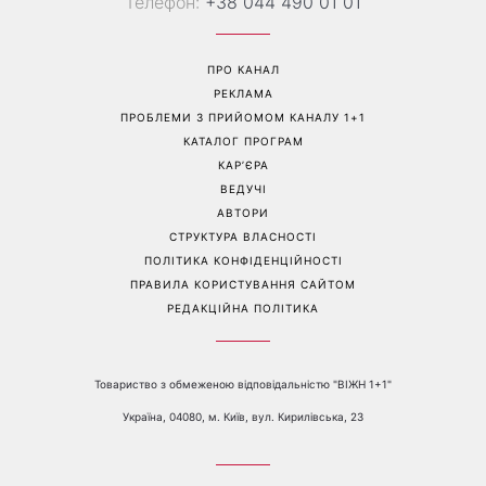
Гороскоп на 10 серпня для
Тигрові креветки з сиром
всіх знаків зодіаку: день,
дорблю: рецепт, який
коли варто сказати те, про
підкорив Instagram
що давно мовчали
Перейти на повну версію сайту
Контакти:
е-mail:
media@1plus1.tv
Телефон:
+38 044 490 01 01