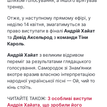
шляхом голосування, а іншого врятував
тренер.
Отже, у наступному прямому ефірі, у
неділю 14 квітня, змагатимуться за
право виступати в фіналі
Андрій Хайат
та
Девід Аксельрод
з
команди Тіни
Кароль
.
Андрій Хайат
з великим відривом
переміг за результатами глядацького
голосування. Самородок зі Знам’янки
вкотре вразив власною інтерпретацією
народної української пісні — Ой, чий то
кінь стоїть.
ЧИТАЙТЕ ТАКОЖ:
3 особливі виступи
Андрія Хайата, що зробили його