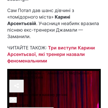
Сам Потап дав шанс дівчині з
«помідорного міста»
Карині
Арсентьєвій
. Учасниця неабияк вразила
піснею екс-тренерки Джамали —
Заманили.
ЧИТАЙТЕ ТАКОЖ:
Три виступи Карини
Арсентьєвої, які тренери назвали
феноменальними