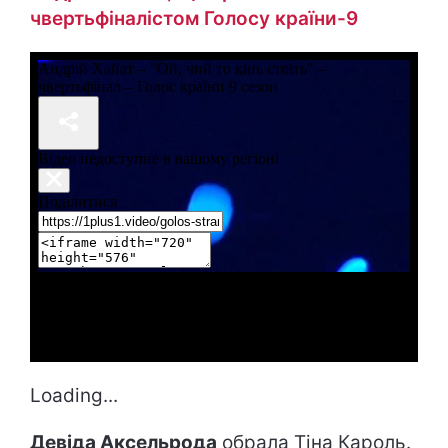
чвертьфіналістом Голосу країни-9
Loading...
Девіда Аксельрода
обрала Тіна Кароль.