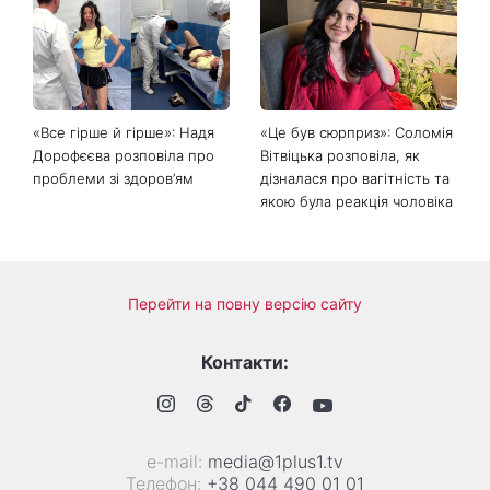
Головний стильний тренд
Не відкладайте до вересня:
соцмереж: чому
що обов'язково потрібно
мініспідниця з паєтками
зробити на ділянці у серпні
підкорила Instagram
2026