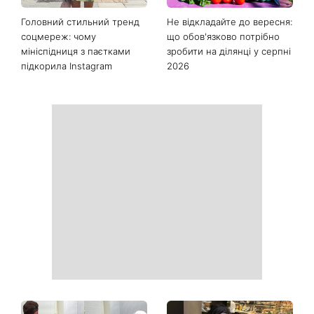
Останні новини
Як почати бігати після 35
Рейтинги зашкалюють: 3
років і не кинути це через
турецькі серіали, які стали
тиждень: 6 правил, які
головними хітами 2026
дійсно працюють
року