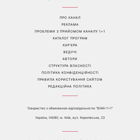
«Все гірше й гірше»: Надя
«Це був сюрприз»: Соломія
Дорофєєва розповіла про
Вітвіцька розповіла, як
проблеми зі здоров’ям
дізналася про вагітність та
якою була реакція чоловіка
Перейти на повну версію сайту
Контакти:
е-mail:
media@1plus1.tv
Телефон:
+38 044 490 01 01