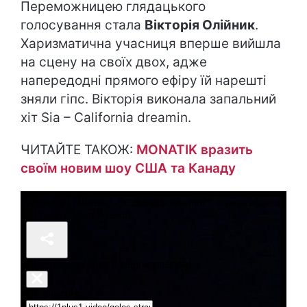
Переможницею глядацького
голосування стала
Вікторія Олійник
.
Харизматична учасниця вперше вийшла
на сцену на своїх двох, адже
напередодні прямого ефіру їй нарешті
зняли гіпс. Вікторія виконала запальний
хіт Sia – California dreamin.
ЧИТАЙТЕ ТАКОЖ:
MONATIK вразить
своїм новим шоу США та Канаду