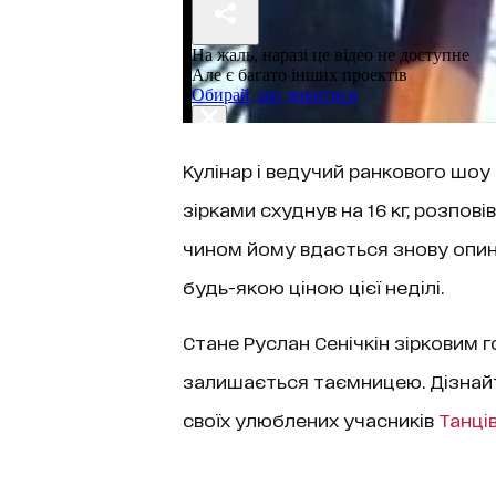
Кулінар і ведучий ранкового шоу
зірками схуднув на 16 кг, розпов
чином йому вдасться знову опин
будь-якою ціною цієї неділі.
Стане Руслан Сенічкін зірковим 
залишається таємницею. Дізнайт
своїх улюблених учасників
Танців