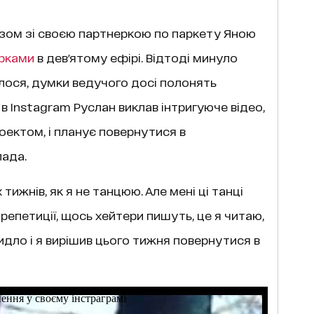
азом зі своєю партнеркою по паркету Яною
ірками
в дев'ятому ефірі. Відтоді минуло
илося, думки ведучого досі полонять
 в Instagram Руслан виклав інтригуюче відео,
оектом, і планує повернутися в
пада.
тижнів, як я не танцюю. Але мені ці танці
 репетиції, щось хейтери пишуть, це я читаю,
ридло і я вирішив цього тижня повернутися в