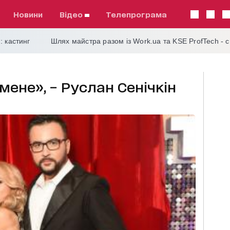
Новини
відео
телепрограма
: кастинг
Шлях майстра разом із Work.ua та KSE ProfTech - 
 мене», − Руслан Сенічкін