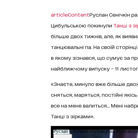
articleContent
Руслан Сенічкін р
Цибульською покинули
Танці з з
більше двох тижнів, але, як вияв
танцювальні па. На своїй сторінці
в якому зізнався, що сумує за пр
найближчому випуску − 11 листо
«Знаєте, минуло вже більше двох 
сняться, маряться, постійні якісь
все на мене валиться... Мені наб
Танці з зірками».