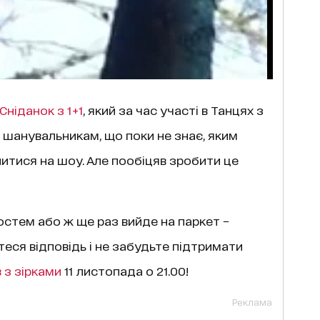
Сніданок з 1+1
, який за час участі в Танцях з
ів шанувальникам, що поки не знає, яким
итися на шоу. Але пообіцяв зробити це
гостем або ж ще раз вийде на паркет −
еся відповідь і не забудьте підтримати
 з зіркам
и
11 листопада о 21.00!
Реклама