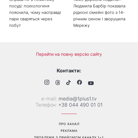
Справа не в немитому
«Вже доросла людина»: