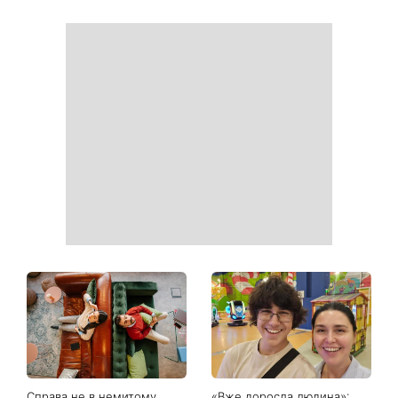
Білі кросівки знову будуть
Гороскоп на 9 серпня для
як нові: два прості
всіх знаків зодіаку: день
продукти з кухні легко
рішень, які більше не
приберуть плями та
можна відкладати
неприємний запах
День ангела 9 серпня:
Найпопулярніший салат
Пантелеймон, Микола та
літа: готуємо «Зелену
Сава серед іменинників -
Богиню»
чому цього дня варто
зробити добру справу