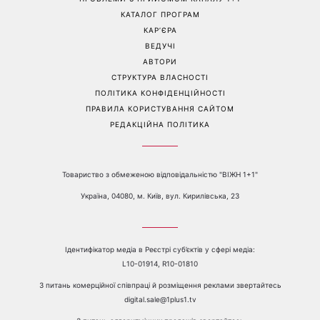
посуді: психологиня
Людмила Барбір показала
пояснила, чому насправді
рідкісні сімейні фото з 14-
пари сваряться через
річним сином і зворушила
побут
Мережу
Перейти на повну версію сайту
Контакти:
е-mail:
media@1plus1.tv
Телефон:
+38 044 490 01 01
ПРО КАНАЛ
РЕКЛАМА
ПРОБЛЕМИ З ПРИЙОМОМ КАНАЛУ 1+1