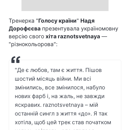
Тренерка "
Голосу країни
"
Надя
Дорофєєва
презентувала україномовну
версію свого
хіта raznotsvetnaya
—
"різнокольорова":
"Де є любов, там є життя. Пішов
шостий місяць війни. Ми всі
змінились, все змінилося, набуло
нових фарб і, на жаль, не завжди
яскравих. raznotsvetnaya – мій
останній сингл з життя «до». Я так
хотіла, щоб цей трек став початком