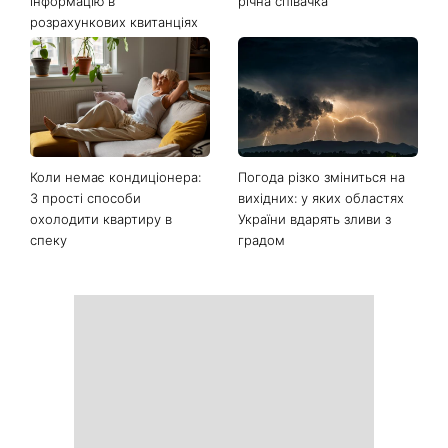
інформацію в
річна співачка
розрахункових квитанціях
Коли немає кондиціонера:
Погода різко зміниться на
3 прості способи
вихідних: у яких областях
охолодити квартиру в
України вдарять зливи з
спеку
градом