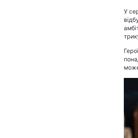
У се
відб
амбі
трик
Геро
пона
може