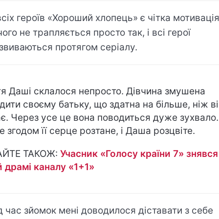
всіх героїв «Хороший хлопець» є чітка мотивація
чого не трапляється просто так, і всі герої
звиваються протягом серіалу.
я Даші склалося непросто. Дівчина змушена
дити своєму батьку, що здатна на більше, ніж в
є. Через усе це вона поводиться дуже зухвало.
е згодом її серце розтане, і Даша розцвіте.
АЙТЕ ТАКОЖ:
Учасник «Голосу країни 7» знявся
й драмі каналу «1+1»
д час зйомок мені доводилося діставати з себе