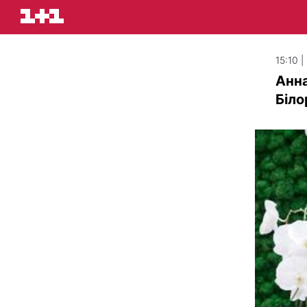
15:10 
Анна
Біло