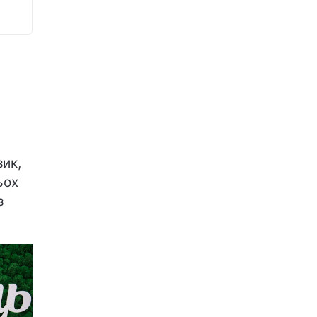
зик,
ьох
з