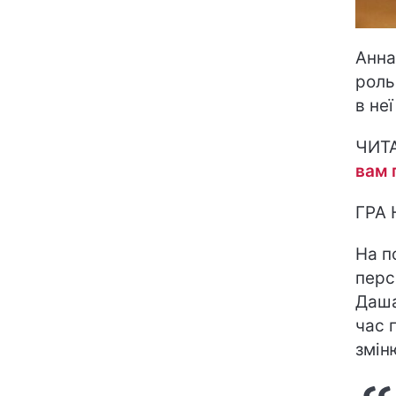
Анна
роль
в не
ЧИТ
вам 
ГРА
На п
перс
Даша
час 
змін