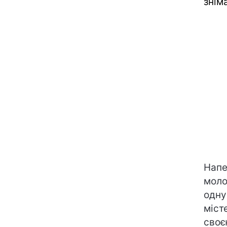
знім
Напе
моло
одну
міст
своє