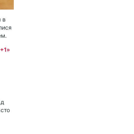
 в
алися
ем.
1+1»
ід
асто