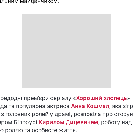
альним майданчиком.
редодні прем’єри серіалу «
Хороший хлопець
»
да та популярна актриса
Анна Кошмал
, яка зіг
 з головних ролей у драмі, розповіла про стосун
ером Білорусі
Кирилом Дицевичем
, роботу над
ю роллю та особисте життя.