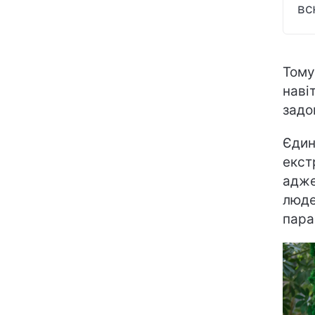
вс
Тому
наві
задо
Єдин
екст
адже
люде
пара