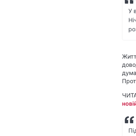
У 
Ні
ро
Житт
дово
дума
Прот
ЧИТ
нові
Пі