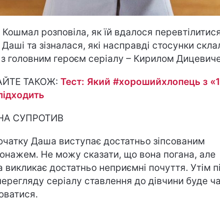
 Кошмал розповіла, як їй вдалося перевтілитися
 Даші та зізналася, які насправді стосунки скл
ї з головним героєм серіалу – Кирилом Дицевич
АЙТЕ ТАКОЖ:
Тест: Який #хорошийхлопець з «
підходить
 НА СУПРОТИВ
очатку Даша виступає достатньо зіпсованим
онажем. Не можу сказати, що вона погана, але
 викликає достатньо неприємні почуття. Утім п
перегляду серіалу ставлення до дівчини буде ч
юватися.