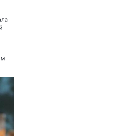
ала
й
ім