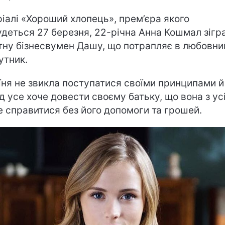
ріалі «Хороший хлопець», прем’єра якого
удеться 27 березня, 22-річна Анна Кошмал зігр
тну бізнесвумен Дашу, що потрапляє в любовни
утник.
їня не звикла поступатися своїми принципами й
д усе хоче довести своєму батьку, що вона з ус
 справитися без його допомоги та грошей.