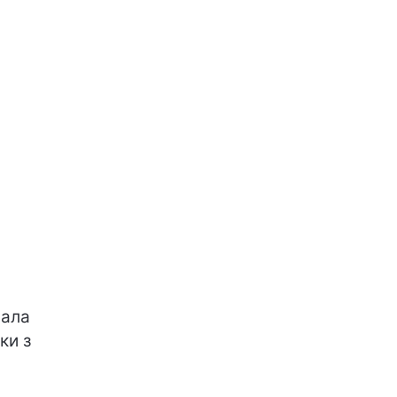
рала
ки з