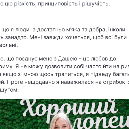
ю цю різкість, принциповість і рішучість.
 що я людина достатньо м’яка та добра, інколи
ть занадто. Мені завжди хочеться, щоб всі були
волені.
е, що поєднує мене з Дашею – це любов до
риму. Я не можу дозволити собі часто йти на ри
 якщо зі мною щось трапиться, я підведу багат
й. Проте нещодавно я наважилася на стрибок і
шутом.