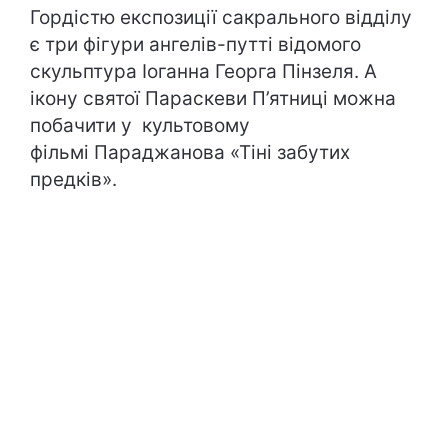
Гордістю експозиції сакрального відділу
є три фігури ангелів-путті відомого
скульптура Іоганна Георга Пінзеля. А
ікону святої Параскеви П’ятниці можна
побачити у культовому
фільмі Параджанова «Тіні забутих
предків».