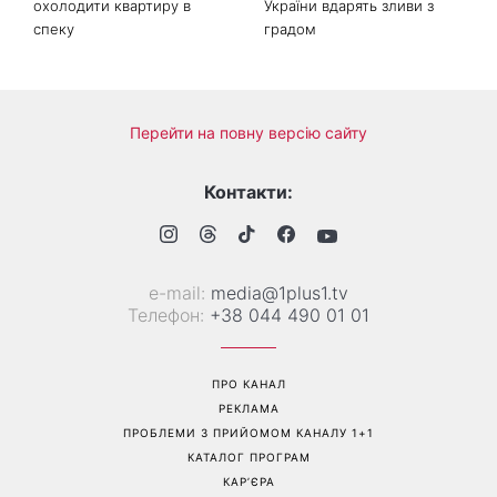
Коли немає кондиціонера:
Погода різко зміниться на
3 прості способи
вихідних: у яких областях
охолодити квартиру в
України вдарять зливи з