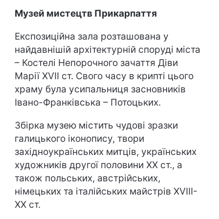
Музей мистецтв Прикарпаття
Експозиційна зала розташована у
найдавнішій архітектурній споруді міста
– Костелі Непорочного зачаття Діви
Марії ХVII ст. Свого часу в крипті цього
храму була усипальниця засновників
Івано-Франківська – Потоцьких.
Збірка музею містить чудові зразки
галицького іконопису, твори
західноукраїнських митців, українських
художників другої половини ХХ ст., а
також польських, австрійських,
німецьких та італійських майстрів ХVIII-
XX ст.