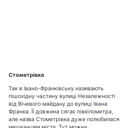
Cтометрівка
Так в Івано-Франківську називають
пішохідну частину вулиці Незалежності
від Вічевого майдану до вулиці Івана
Франка. Її довжина сягає півкілометра,
але назва Стометрівка дуже полюбилася
мешканцям міста. Тут можна