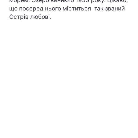
морем. Озеро виникло 1955 року. Цікаво,
що посеред нього міститься так званий
Острів любові.