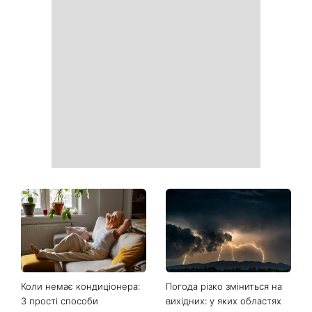
Почнеться час великих
На вихідних магнітна буря
звершень: три знаки
посилиться: що чекає
китайського гороскопу,
метеочутливих людей 8 і 9
для яких найближчі пів
серпня
року стануть переломними
Ваші дані можуть бути на
Софія Ротару нарешті
чеку: Укрпошта почала
показалася публіці: як зараз
друкувати персональну
виглядає легендарна 79-
інформацію в
річна співачка
розрахункових квитанціях