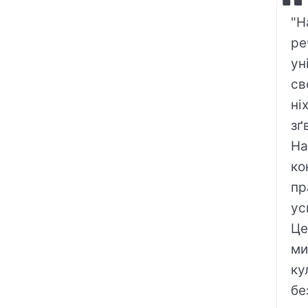
"Н
ре
ун
св
ні
зґ
На
ко
пр
ус
Це
ми
ку
бе