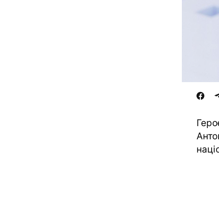
Геро
Анто
наці