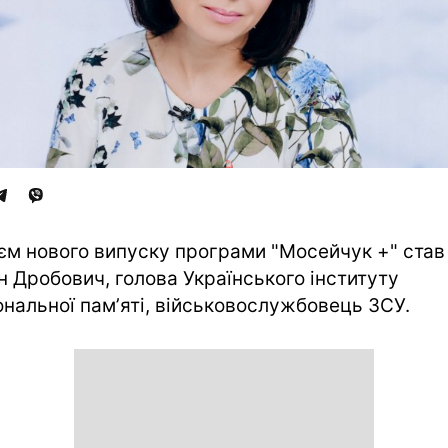
єм нового випуску програми "Мосейчук +" став
н Дробович, голова Українського інституту
ональної памʼяті, військовослужбовець ЗСУ.