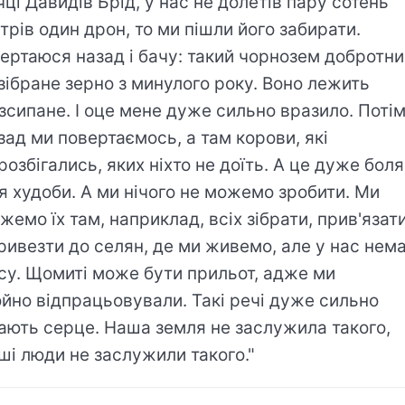
чці Давидів Брід, у нас не долетів пару сотень
трів один дрон, то ми пішли його забирати.
ертаюся назад і бачу: такий чорнозем добротни
зібране зерно з минулого року. Воно лежить
зсипане. І оце мене дуже сильно вразило. Поті
зад ми повертаємось, а там корови, які
розбігались, яких ніхто не доїть. А це дуже бол
я худоби. А ми нічого не можемо зробити. Ми
жемо їх там, наприклад, всіх зібрати, прив'язат
привезти до селян, де ми живемо, але у нас нем
су. Щомиті може бути прильот, адже ми
йно відпрацьовували. Такі речі дуже сильно
ають серце. Наша земля не заслужила такого,
ші люди не заслужили такого."