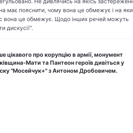
егульовано. Не дивлячись на якісь застережен
на має пояснити, чому вона це обмежує і на як
с вона це обмежує. Щодо інших речей можуть
ти дискусії".
ше цікавого про корупцію в армії, монумент
ківщина-Мати та Пантеон героїв дивіться у
ску "Мосейчук+" з Антоном Дробовичем.