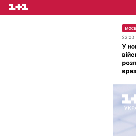
МОСЕ
23:00 
У но
вій
розп
враз