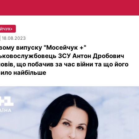
ЙЧУК+
| 18.08.2023
вому випуску "Мосейчук +"
ськовослужбовець ЗСУ Антон Дробович
овів, що побачив за час війни та що його
ило найбільше