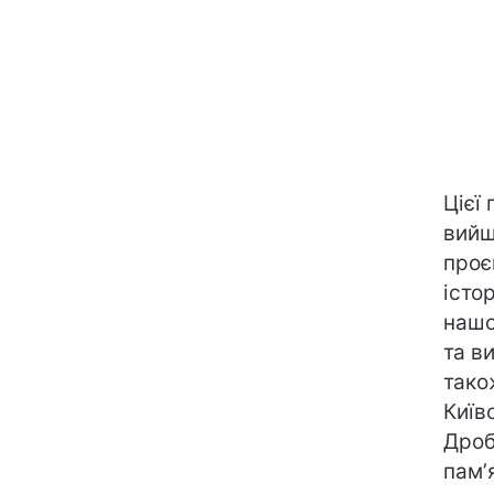
Цієї 
вийш
проє
істо
нашо
та в
тако
Київ
Дроб
памʼ