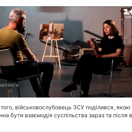
 того, військовослубовець ЗСУ поділився, якою
нна бути взаємодія суспільства зараз та після в