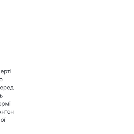
верті
ю
перед
ь
ормі
Антон
ої