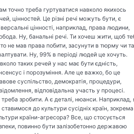
ам точно треба гуртуватися навколо якихось
чей, цінностей. Це різні речі можуть бути, є
іверсальні цінності, наприклад, права людини,
обода. Ну, банальні речі. Ти хочеш жити, щоб те
хто не мав права побити, засунути в тюрму чи т
валтувати. Ну, 99% в періоді людей це хочуть.
вколо таких речей у нас має бути єдність,
нсенсус і порозуміння. Але це важко, бо це
авове суспільство, демократія, процедури,
відомлення, відповідальна участь у процесі.
 треба зробити. А є деталі, нюанси. Наприклад, 
 ставимося до культури сусідніх країн, зокрема
льтури країни-агресора? Все, що стосується
зпеки, повинно бути залізобетонно державою