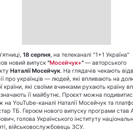
пʼятниці,
18 серпня
, на телеканалі "1+1 Україна"
ов новий випуск
"
Мосейчук+
"
— авторського
кту
Наталії Мосейчук
. На глядачів чекають від
рії про українців — людей, які впливають на дол
ї країни, які своїми вчинками рухають країну в
изначають її майбутнє. Проєкт можна подивитис
ж на YouTube-каналі Наталії Мосейчук та платф
стар ТБ. Героєм нового випуску програми став 
ович, голова Українського інституту національн
яті, військовослужбовець ЗСУ.