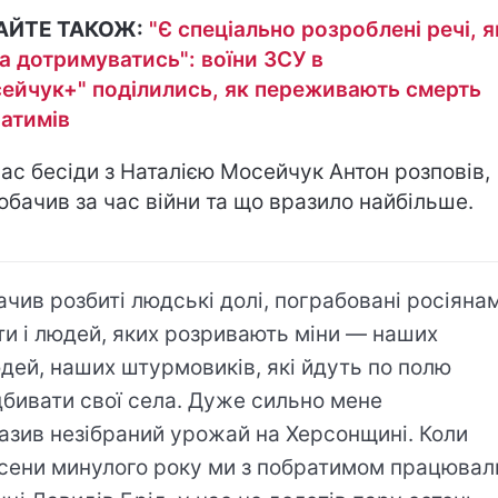
АЙТЕ ТАКОЖ:
"Є спеціально розроблені речі, 
а дотримуватись": воїни ЗСУ в
ейчук+" поділились, як переживають смерть
атимів
час бесіди з Наталією Мосейчук Антон розповів,
обачив за час війни та що вразило найбільше.
ачив розбиті людські долі, пограбовані росіяна
ти і людей, яких розривають міни — наших
дей, наших штурмовиків, які йдуть по полю
дбивати свої села. Дуже сильно мене
азив незібраний урожай на Херсонщині. Коли
сени минулого року ми з побратимом працювал