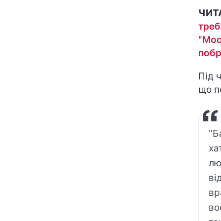
ЧИТ
треб
"Мос
побр
Під 
що п
"Б
ха
лю
ві
вр
во