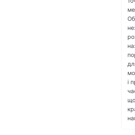
то
ме
Об
не
ро
на
по
дл
мо
і 
ча
що
кр
на