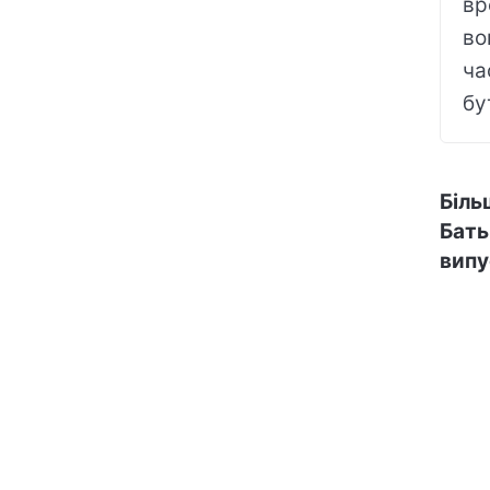
вр
во
ча
бу
Біль
Бать
випу