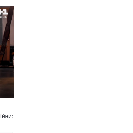
ійни: