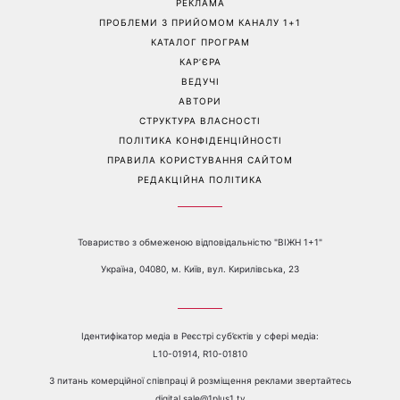
Справа не в немитому
«Вже доросла людина»:
посуді: психологиня
Людмила Барбір показала
пояснила, чому насправді
рідкісні сімейні фото з 14-
пари сваряться через
річним сином і зворушила
побут
Мережу
Перейти на повну версію сайту
Контакти:
е-mail:
media@1plus1.tv
Телефон:
+38 044 490 01 01
ПРО КАНАЛ
РЕКЛАМА