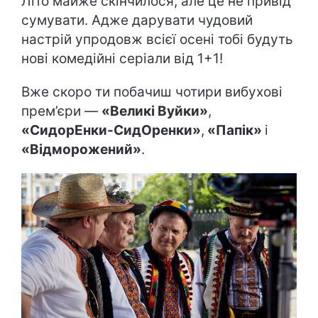
Літо майже скінчилося, але це не привід
сумувати. Адже дарувати чудовий
настрій упродовж всієї осені тобі будуть
нові комедійні серіали від 1+1!
Вже скоро ти побачиш чотири вибухові
прем’єри —
«Великі Вуйки»
,
«СидорЕнки-СидОренки»
,
«Папік»
і
«Відморожений»
.