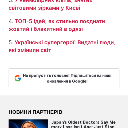
3.
7 неймовірних кліпів, знятих
світовими зірками у Києві
4.
ТОП-5 ідей, як стильно поєднати
жовтий і блакитний в одязі
5.
Українські супергерої: Видатні люди,
які змінили світ
Не пропустіть головне! Підпишіться на наші
оновлення в Google!