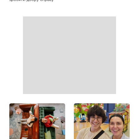
Білі кросівки знову будуть
Гороскоп на 9 серпня для
як нові: два прості
всіх знаків зодіаку: день
продукти з кухні легко
рішень, які більше не
приберуть плями та
можна відкладати
неприємний запах
День ангела 9 серпня:
Найпопулярніший салат
Пантелеймон, Микола та
літа: готуємо «Зелену
Сава серед іменинників -
Богиню»
чому цього дня варто
зробити добру справу