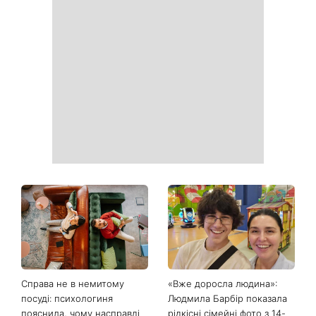
Справа не в немитому
«Вже доросла людина»:
посуді: психологиня
Людмила Барбір показала
пояснила, чому насправді
рідкісні сімейні фото з 14-