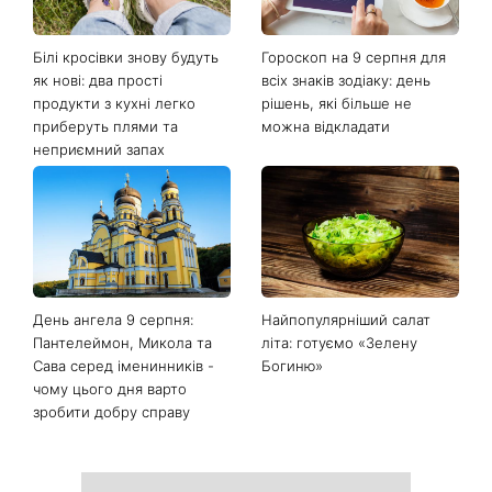
Білі кросівки знову будуть
Гороскоп на 9 серпня для
як нові: два прості
всіх знаків зодіаку: день
продукти з кухні легко
рішень, які більше не
приберуть плями та
можна відкладати
неприємний запах
День ангела 9 серпня:
Найпопулярніший салат
Пантелеймон, Микола та
літа: готуємо «Зелену
Сава серед іменинників -
Богиню»
чому цього дня варто
зробити добру справу