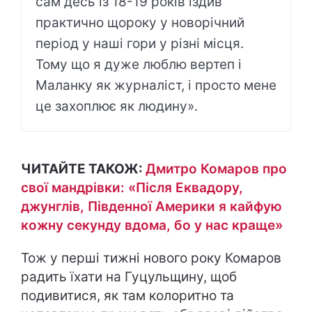
сам десь із 18-19 років їздив
практично щороку у новорічний
період у наші гори у різні місця.
Тому що я дуже люблю вертеп і
Маланку як журналіст, і просто мене
це захоплює як людину».
ЧИТАЙТЕ ТАКОЖ:
Дмитро Комаров про
свої мандрівки: «Після Еквадору,
джунглів, Південної Америки я кайфую
кожну секунду вдома, бо у нас краще»
Тож у перші тижні нового року Комаров
радить їхати на Гуцульщину, щоб
подивитися, як там колоритно та