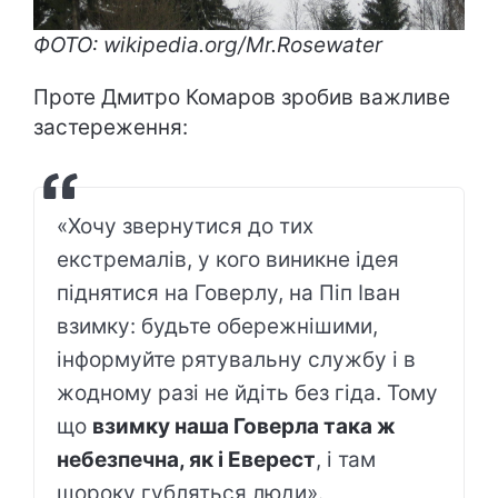
ФОТО: wikipedia.org/Mr.Rosewater
Проте Дмитро Комаров зробив важливе
застереження:
«Хочу звернутися до тих
екстремалів, у кого виникне ідея
піднятися на Говерлу, на Піп Іван
взимку: будьте обережнішими,
інформуйте рятувальну службу і в
жодному разі не йдіть без гіда. Тому
що
взимку наша Говерла така ж
небезпечна, як і Еверест
, і там
щороку губляться люди».