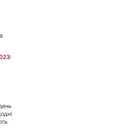
та
023:
день
додні
ють