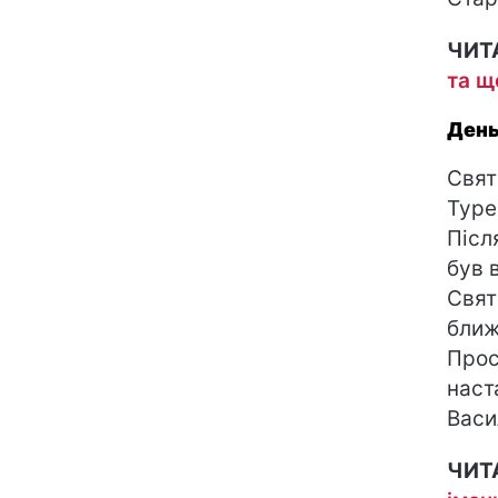
ЧИТ
та щ
День
Свят
Туре
Післ
був 
Свят
ближ
Прос
наст
Васи
ЧИТ