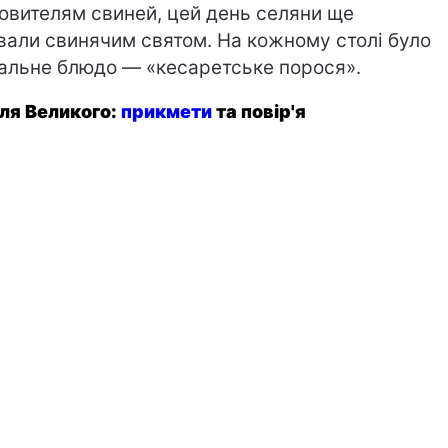
овителям свиней, цей день селяни ще
вали свинячим святом. На кожному столі було
альне блюдо — «кесаретське порося».
ля Великого:
прикмети
та повір'я