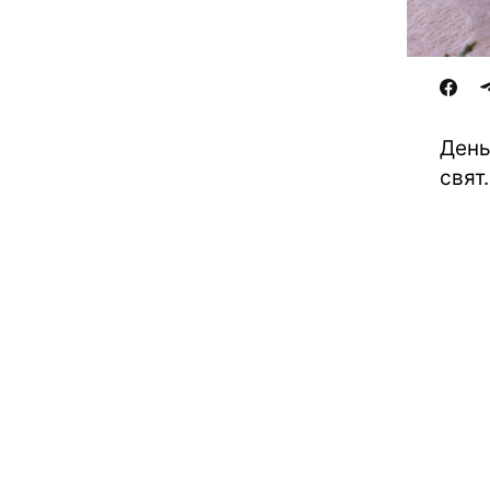
День
свят.