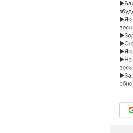
►Баж
збуд
►Якщ
весн
►Зор
►Оже
►Якщ
►На 
весь
►За 
обно