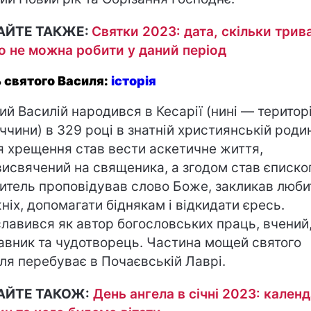
АЙТЕ ТАКЖЕ:
Святки 2023: дата, скільки трив
о не можна робити у даний період
 святого Василя:
історія
ий Василій народився в Кесарії (нині — територ
ччини) в 329 році в знатній християнській родин
я хрещення став вести аскетичне життя,
висвячений на священика, а згодом став єписко
итель проповідував слово Боже, закликав люби
ніх, допомагати біднякам і відкидати єресь.
лавився як автор богословських праць, вчений
авник та чудотворець. Частина мощей святого
ля перебуває в Почаєвській Лаврі.
АЙТЕ ТАКОЖ:
День ангела в січні 2023: кален