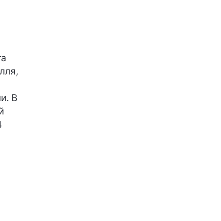
та
лля,
и. В
й
4