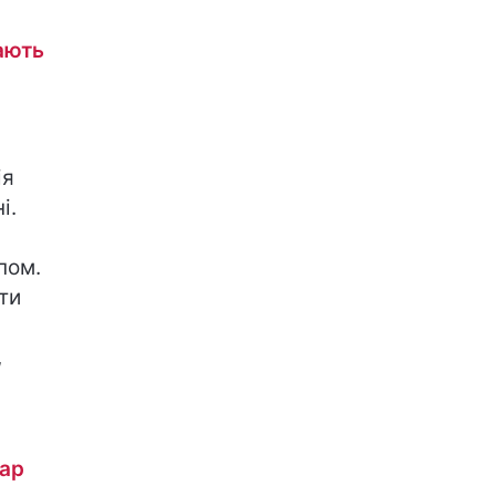
ають
ія
і.
пом.
ти
,
дар