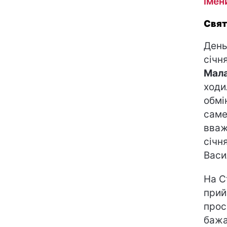
імен
Свят
День
січн
Мала
ходи
обмі
саме
вваж
січн
Васи
На С
прий
прос
бажа