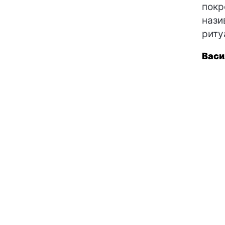
покр
нази
риту
Васи