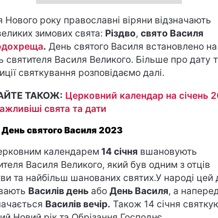
я Нового року православні віряни відзначають
великих зимових свята:
Різдво
,
свято Василя
одохреща
.
День святого Василя встановлено на
ь святителя Василя Великого. Більше про дату 
иції святкування розповідаємо далі.
АЙТЕ ТАКОЖ:
Церковний календар на січень 2
ажливіші свята та дати
 День святого Василя 2023
ерковним календарем
14 січня
вшановують
ителя Василя Великого, який був одним з отців
ви та найбільш шанованих святих.У народі цей 
ивають
Василів день
або
День Василя
, а напере
начається
Василів вечір.
Також 14 січня святку
ий Новий рік та Обрізання Господнє.