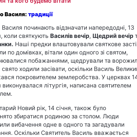
ин та кого будемо вітати
о Василя:
традиції
 Василя починають відзначати напередодні, 13
я, коли святкують
Василів вечір
,
Щедрий вечір
нки.
Наші предки влаштовували святкове засті
ли по домівках, вітали один одного зі святом,
нювалися побажаннями, щедрували та ворожил
 свято ходили засівати, оскільки Василь Велики
ався покровителем землеробства. У церквах 1
я виконувалася літургія, написана святителем
лем.
тарий Новий рік, 14 січня, також було
нято збиратися родиною за столом. Люди
или вибачення одне в одного та загадували
ння. Оскільки Святитель Василь вважається