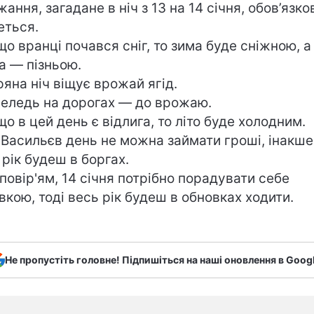
ання, загадане в ніч з 13 на 14 січня, обов’язко
еться.
о вранці почався сніг, то зима буде сніжною, а
а — пізньою.
яна ніч віщує врожай ягід.
ледь на дорогах — до врожаю.
о в цей день є відлига, то літо буде холодним.
Васильєв день не можна займати гроші, інакше
 рік будеш в боргах.
повір'ям, 14 січня потрібно порадувати себе
вкою, тоді весь рік будеш в обновках ходити.
Не пропустіть головне! Підпишіться на наші оновлення в Goog