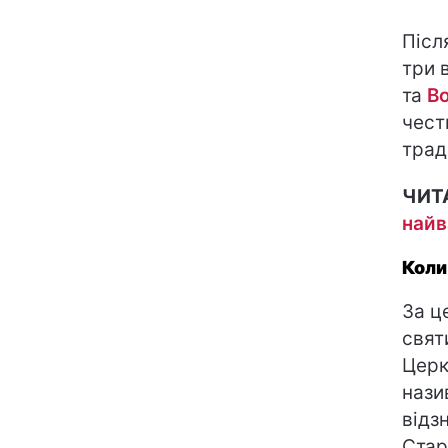
Післ
три 
та
В
чест
трад
ЧИТ
найв
Коли
За ц
свят
Церк
наз
відз
Стар