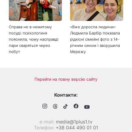
Справа не в немитому
«Вже доросла людина»:
посуді: психологиня
Людмила Барбір показала
пояснила, чому насправді
рідкісні сімейні фото з 14-
пари сваряться через
річним сином і зворушила
побут
Мережу
Перейти на повну версію сайту
Контакти:
е-mail:
media@1plus1.tv
Телефон:
+38 044 490 01 01