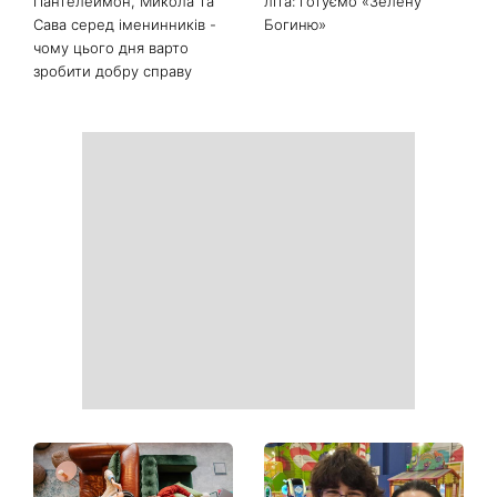
Пантелеймон, Микола та
літа: готуємо «Зелену
Сава серед іменинників -
Богиню»
чому цього дня варто
зробити добру справу