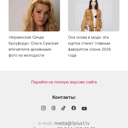
Дело не в немытой посуде:
«Уже взрослый»: Людмила
психолог объяснила,
Барбир показала редкие
почему на самом деле
семейные фото с 14-
пары ссорятся из-за
летним сыном
бытовых проблем