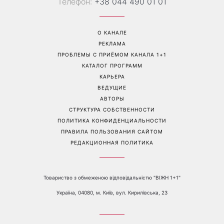
«Украинская Синди
Она снова в моде: эта
Кроуфорд»: Ольга Сумская
куртка станет главным
впечатлила архивными
фаворитом осени 2026
фото из молодости
года
Перейти на полную версию сайта
Контакты:
е-mail:
media@1plus1.tv
Телефон:
+38 044 490 01 01