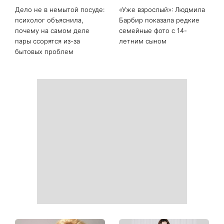
Последние новости
День ангела 9 августа:
Самый популярный летний
Пантелеймон, Николай и
салат: готовим «Зеленую
Сава среди именинников -
богиню»
почему в этот день стоит
совершить доброе дело