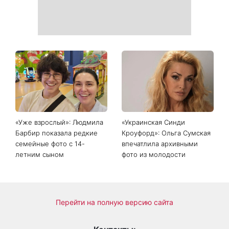
Самый популярный летний
Дело не в немытой посуде:
салат: готовим «Зеленую
психолог объяснила,
богиню»
почему на самом деле
пары ссорятся из-за
бытовых проблем