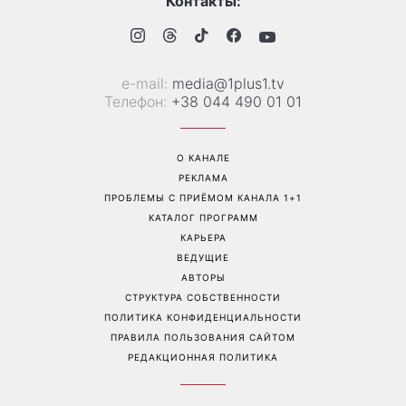
«Уже взрослый»: Людмила
«Украинская Синди
Барбир показала редкие
Кроуфорд»: Ольга Сумская
семейные фото с 14-
впечатлила архивными
летним сыном
фото из молодости
Перейти на полную версию сайта
Контакты: