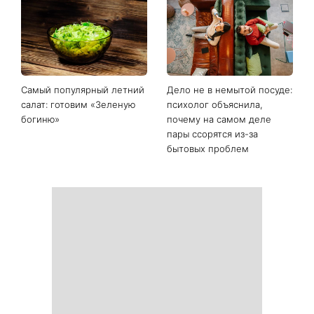
Последние новости
Гороскоп на 9 августа для
День ангела 9 августа:
всех знаков зодиака: день
Пантелеймон, Николай и
решений, которые больше
Сава среди именинников -
нельзя откладывать
почему в этот день стоит
совершить доброе дело