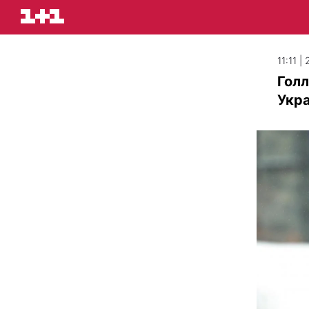
11:11 |
Голл
Укра