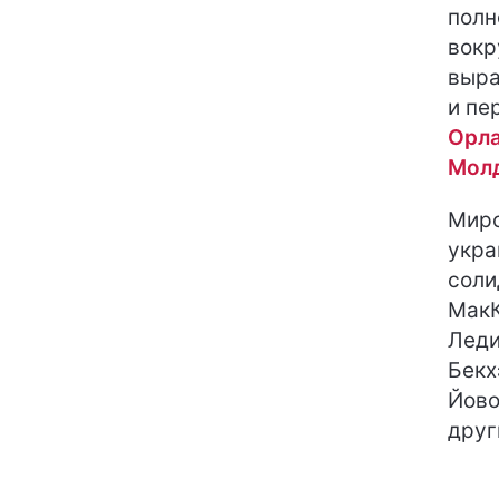
полн
вокр
выра
и пе
Орла
Молд
Миро
укра
соли
МакК
Леди
Бекх
Йово
друг