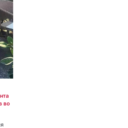
нта
в во
ля