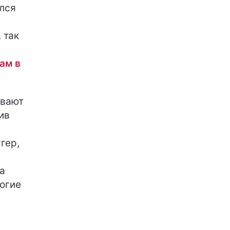
лся
 так
ам в
ивают
ив
гер,
а
ногие