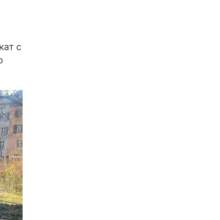
кат с
о