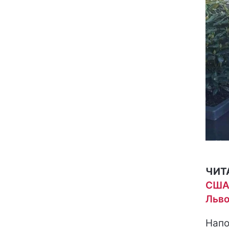
ЧИТ
США,
Льво
Напо