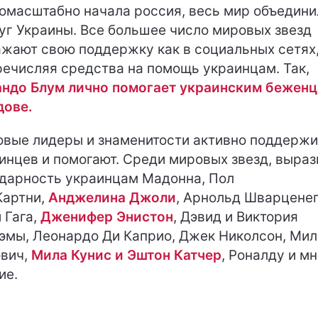
омасштабно начала россия, весь мир объедини
уг Украины. Все большее число мировых звезд
жают свою поддержку как в социальных сетях,
речисляя средства на помощь украинцам. Так,
ндо Блум лично помогает украинским беженц
ове.
вые лидеры и знаменитости активно поддерж
инцев и помогают. Среди мировых звезд, выраз
дарность украинцам Мадонна, Пол
артни,
Анджелина Джоли
, Арнольд Шварценег
 Гага,
Дженифер Энистон
, Дэвид и Виктория
эмы, Леонардо Ди Каприо, Джек Николсон, Мил
вич,
Мила Кунис и Эштон Катчер
, Роналду и м
ие.