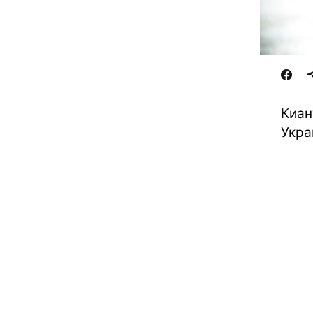
Киан
Укра