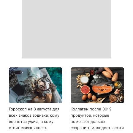
София Ротару наконец-то
Когда нет кондиционера: 3
появилась на публике: как
простых способа охладить
сейчас выглядит
квартиру в жару
легендарная 79-летняя
певица
Погода резко изменится в
Больше не скрывает
выходные: в каких
возлюбленную: Владимир
областях Украины пройдут
Дантес впервые открыто
ливни с градом
появился с новой
избранницей