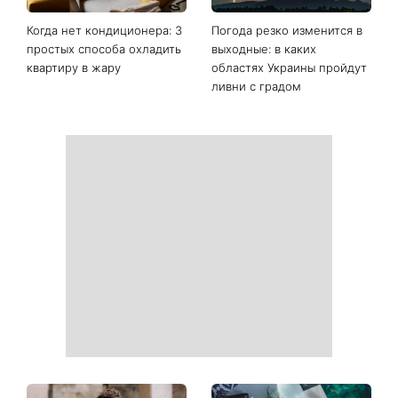
Последние новости
Ваши данные могут
София Ротару наконец-то
оказаться на чеке: Укрпочта
появилась на публике: как
начала печатать личную
сейчас выглядит
информацию в расчетных
легендарная 79-летняя
квитанциях
певица