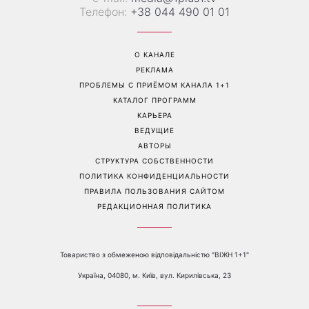
Больше не скрывает
Гороскоп на 8 августа для
возлюбленную: Владимир
всех знаков зодиака: кому
Дантес впервые открыто
вернется удача, а кому
появился с новой
стоит сказать «нет»
избранницей
Перейти на полную версию сайта
Контакты:
е-mail:
media@1plus1.tv