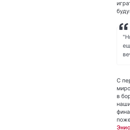
игра
буду
"Н
ещ
ве
С пе
миро
в бо
наши
фина
поже
Энис