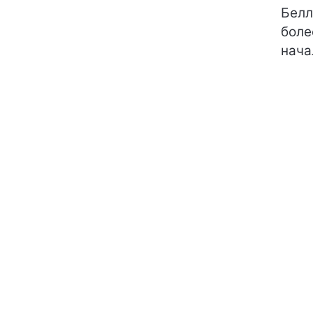
Белл
боле
нача