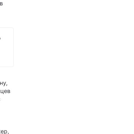
 в
о
и
ну,
нцев
с
ер,