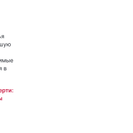
ья
ьшую
димые
я в
ерти:
ы