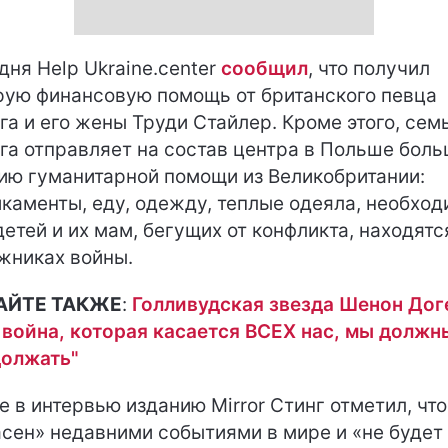
дня Help Ukraine.center
сообщил
, что получил
ую финансовую помощь от британского певца
га и его жены Труди Стайлер. Кроме этого, сем
га отправляет на состав центра в Польше бол
ию гуманитарной помощи из Великобритании:
каменты, еду, одежду, теплые одеяла, необхо
детей и их мам, бегущих от конфликта, находятс
жниках войны.
АЙТЕ ТАКЖЕ
:
Голливудская звезда Шенон Дог
 война, которая касается ВСЕХ нас, мы должн
олжать"
е в интервью изданию Mirror Cтинг
отметил
, что
сен» недавними событиями в мире и «не будет