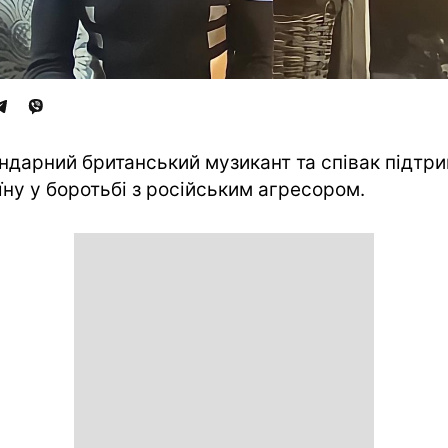
ндарний британський музикант та співак підтр
їну у боротьбі з російським агресором.