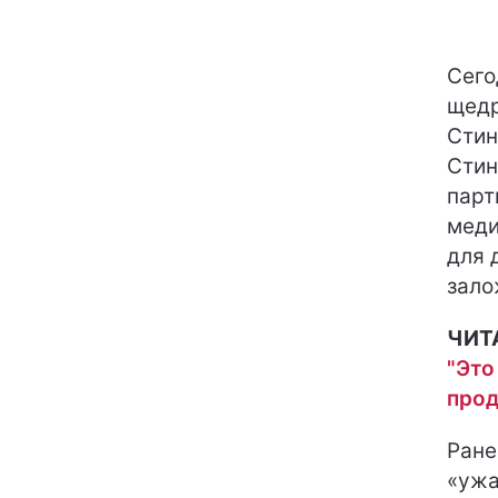
Сего
щедр
Стин
Стин
парт
меди
для 
зало
ЧИТ
"Это
прод
Ране
«ужа