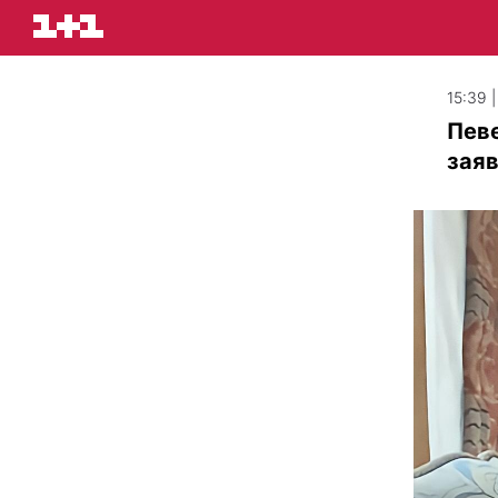
15:39 
Пев
заяв