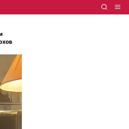
и
архов