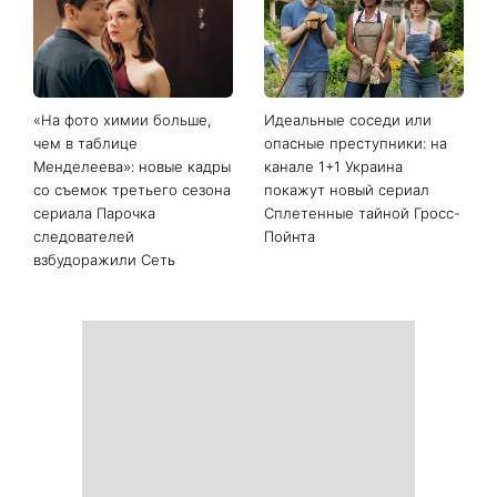
Последние новости
Магнитная буря красного
Он не виноват: 5 ошибок,
уровня накроет Землю:
из-за которых ChatGPT
когда ждать геомагнитные
отвечает хуже
колебания