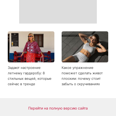
«На фото химии больше,
Идеальные соседи или
чем в таблице
опасные преступники: на
Менделеева»: новые кадры
канале 1+1 Украина
со съемок третьего сезона
покажут новый сериал
сериала Парочка
Сплетенные тайной Гросс-
следователей
Пойнта
взбудоражили Сеть