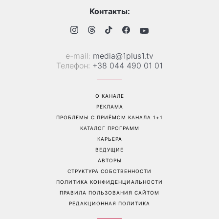
Задают настроение
Какое упражнение
летнему гардеробу: 8
поможет сделать живот
стильных вещей, которые
плоским: почему стоит
сейчас в тренде
забыть о скручиваниях
Перейти на полную версию сайта