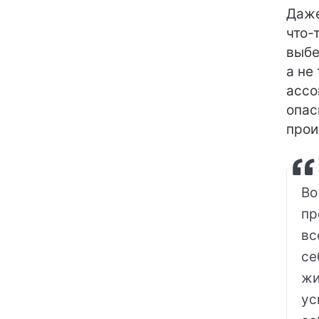
Даже
что-
выбе
а не
ассо
опас
прои
Во
пр
вс
се
жи
ус