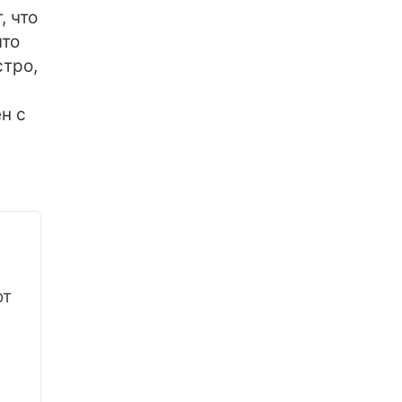
, что
что
стро,
н с
ют