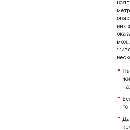
напр
метр
опас
них 
оказ
може
живо
неск
Не
жи
на
Ес
то
Да
ко