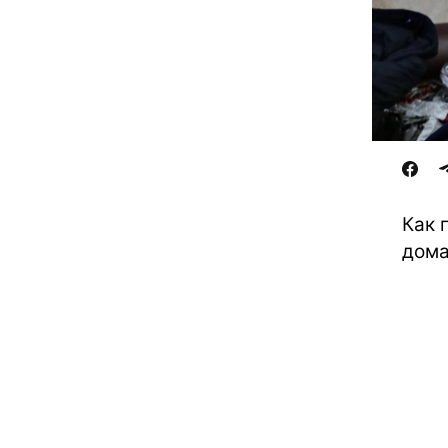
Как 
дома