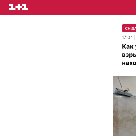
СНІДА
17:04 
Как 
взры
нахо