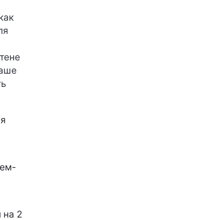
как
ля
тене
ваше
ть
ля
кем-
 на 2