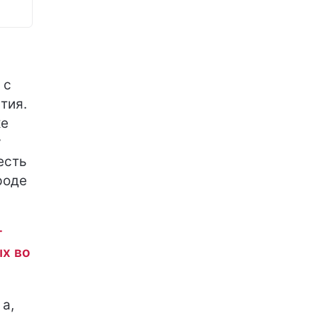
 с
тия.
ке
у
есть
роде
т
ых во
 а,