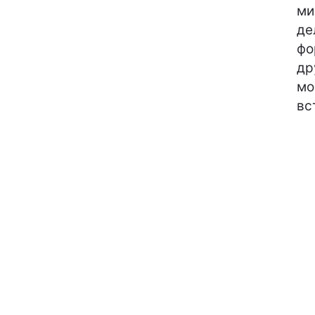
ми
де
фо
др
мо
вс