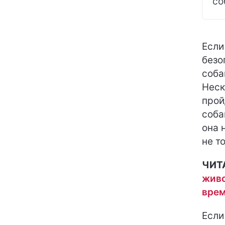
со
Если
безо
соба
Неск
прой
соба
она 
не т
ЧИТ
живо
врем
Если