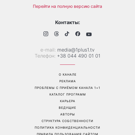
«Она точно беременна»:
Трендовая палитра августа:
новые кадры Зендеи с
8 самых модных цветов
Томом Холландом вызвали
для маникюра, которые
шквал догадок
стоит попробовать уже
сейчас