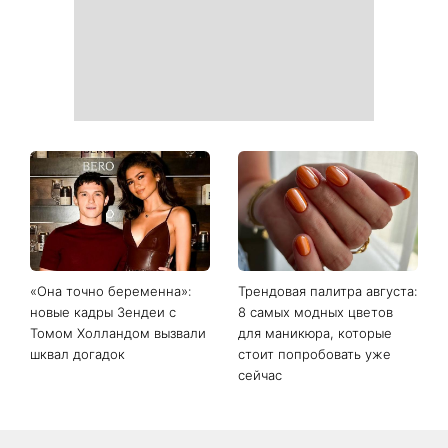
дом достаток и согласие
Украинские звезды,
На фронте погиб Алексей
которые ошеломили
Юков - поисковик, который
похудением - фото до и
на протяжении многих лет
после
возвращал тела погибших
воинов