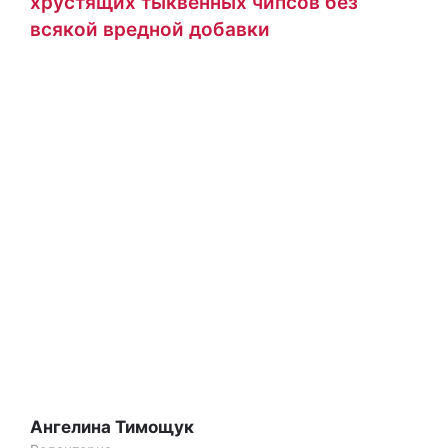
хрустящих тыквенных чипсов без
всякой вредной добавки
Ангелина Тимощук