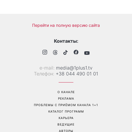
«Надежда, грусть, сила и
Гороскоп на 10 августа для
любовь»: австралийская
всех знаков зодиака: день,
группа Breathe поместила
когда стоит сказать то, о
фото украинки на обложку
чем давно молчали
нового альбома