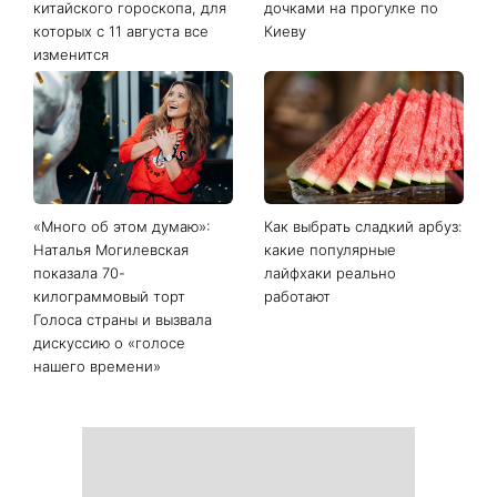
Последние новости
То, что долго не
«Дома лучше»: Лилия
складывалось, наконец-то
Ребрик вернулась из
сдвинется с мертвой
отпуска в Турции и
точки: четыре знака
показала теплые фото с
китайского гороскопа, для
дочками на прогулке по