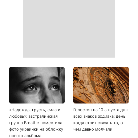
которых с 11 августа все
Киеву
изменится
«Много об этом думаю»:
Как выбрать сладкий арбуз:
Наталья Могилевская
какие популярные
показала 70-
лайфхаки реально
килограммовый торт
работают
Голоса страны и вызвала
дискуссию о «голосе
нашего времени»