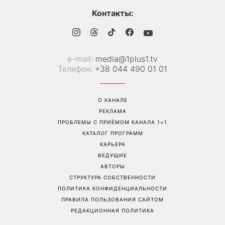
«Надежда, грусть, сила и
Гороскоп на 10 августа для
любовь»: австралийская
всех знаков зодиака: день,
группа Breathe поместила
когда стоит сказать то, о
фото украинки на обложку
чем давно молчали
нового альбома
Перейти на полную версию сайта