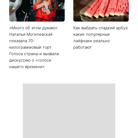
Последние новости
То, что долго не
«Дома лучше»: Лилия
складывалось, наконец-то
Ребрик вернулась из
сдвинется с мертвой
отпуска в Турции и
точки: четыре знака
показала теплые фото с
китайского гороскопа, для
дочками на прогулке по
которых с 11 августа все
Киеву
изменится