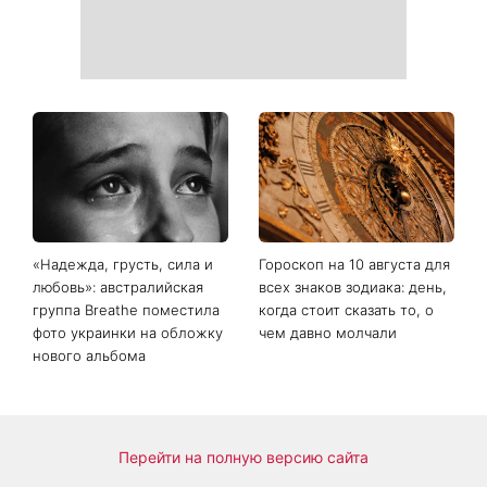
«Много об этом думаю»:
Как выбрать сладкий арбуз:
Наталья Могилевская
какие популярные
показала 70-
лайфхаки реально
килограммовый торт
работают
Голоса страны и вызвала
дискуссию о «голосе
нашего времени»