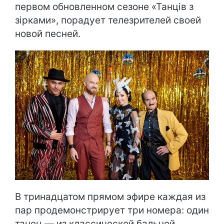
первом обновленном сезоне «Танців з
зірками», порадует телезрителей своей
новой песней.
В тринадцатом прямом эфире каждая из
пар продемонстрирует три номера: один
танец — из классической бальной