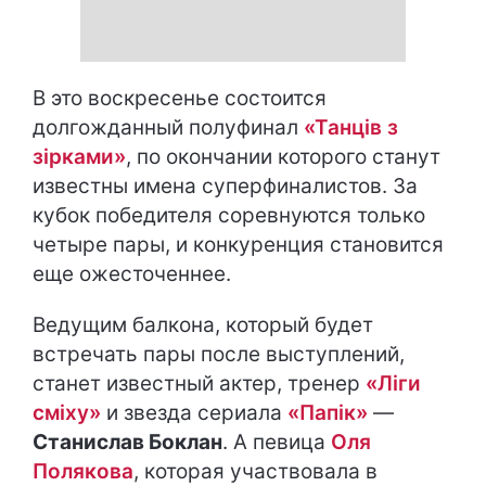
В это воскресенье состоится
долгожданный полуфинал
«Танців з
зірками»
, по окончании которого станут
известны имена суперфиналистов. За
кубок победителя соревнуются только
четыре пары, и конкуренция становится
еще ожесточеннее.
Ведущим балкона, который будет
встречать пары после выступлений,
станет известный актер, тренер
«Ліги
сміху»
и звезда сериала
«Папік»
—
Станислав Боклан
. А певица
Оля
Полякова
, которая участвовала в