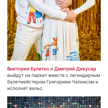
Виктория Булитко
и
Дмитрий Дикусар
выйдут на паркет вместе с легендарным
балетмейстером Григорием Чапкисом и
исполнят вальс.