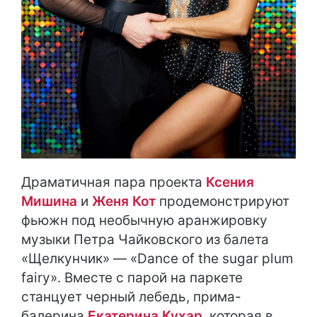
Драматичная пара проекта
Ксения
Мишина
и
Женя Кот
продемонстрируют
фьюжн под необычную аранжировку
музыки Петра Чайковского из балета
«Щелкунчик» — «Dance of the sugar plum
fairy». Вместе с парой на паркете
станцует черный лебедь, прима-
балерина
Екатерина Кухар
, которая в