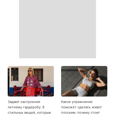
Магнитная буря красного
Он не виноват: 5 ошибок,
уровня накроет Землю:
из-за которых ChatGPT
когда ждать геомагнитные
отвечает хуже
колебания
«На фото химии больше,
Идеальные соседи или
чем в таблице
опасные преступники: на
Менделеева»: новые кадры
канале 1+1 Украина
со съемок третьего сезона
покажут новый сериал
сериала Парочка
Сплетенные тайной Гросс-
следователей
Пойнта
взбудоражили Сеть