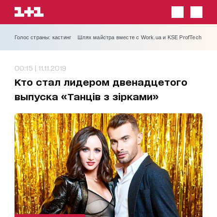
Голос страны: кастинг
Шлях майстра вместе с Work.ua и KSE ProfTech
00:15 | 11.11.2019
Кто стал лидером двенадцетого
выпуска «Танців з зірками»