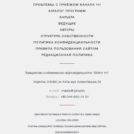
ПРОБЛЕМЫ С ПРИЁМОМ КАНАЛА 1+1
КАТАЛОГ ПРОГРАММ
КАРЬЕРА
ВЕДУЩИЕ
АВТОРЫ
СТРУКТУРА СОБСТВЕННОСТИ
ПОЛИТИКА КОНФИДЕНЦИАЛЬНОСТИ
ПРАВИЛА ПОЛЬЗОВАНИЯ САЙТОМ
РЕДАКЦИОННАЯ ПОЛИТИКА
Товариство з обмеженою відповідальністю "ВІЖН 1+1"
Україна, 04080, м. Київ, вул. Кирилівська, 23
е-mail:
media@1plus1.tv
Телефон:
+38 044 490 01 01
Ідентифікатор медіа в Реєстрі суб’єктів у сфері медіа:
L10-01914, R10-01810
З питань комерційної співпраці й розміщення реклами звертайтесь
digital.sale@1plus1.tv