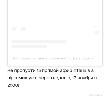
Публикация от Танці з зірками на 1+1 (@tanci1plus1)
10 Ноя 
Не пропусти 13 прямой эфир «Танців з
зірками» уже через неделю, 17 ноября в
21:00!
Реклама