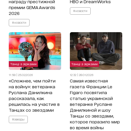
награду престижной
HBO и DreamWorks
премии GEMA Awards
#новости
2026
#новости
Танці з зірками
Танці з зірками
11:58 | 25.02.2026
12:32 | 28.01.2026
«Сложнее, чем пойти
Самая известная
на войну»: ветеранка
газета Франции Le
Руслана Данилкина
Figaro посвятила
рассказала, как
статью украинской
решилась на участие в
ветеранке Руслане
Танцах со звездами
Данилкиной и шоу
Танцы со звездами,
#звезды
которое поразило мир
во время войны