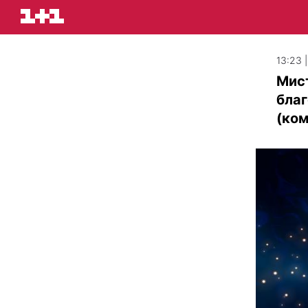
13:23 
Мист
благ
(ком