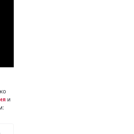
ко
ия
и
м: