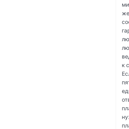
ми
же
со
га
лю
лю
ве
к 
Ес
пя
ед
от
пл
ну
пл