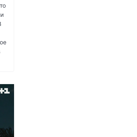
то
ти
В
кое
в