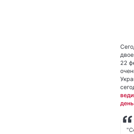
Сего
двое
22 ф
очен
Укра
сего
веди
день
"С