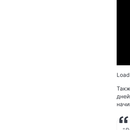
Loadi
Такж
дней
начи