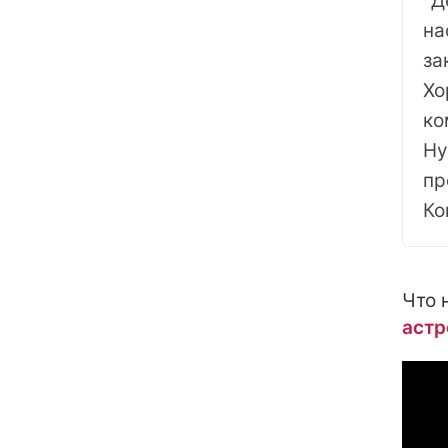
"Д
на
за
Хо
ко
Ну
пр
Ко
Что 
астр