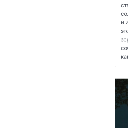
ст
со
и 
эт
зе
со
ка