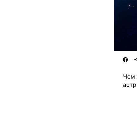
Чем 
астр