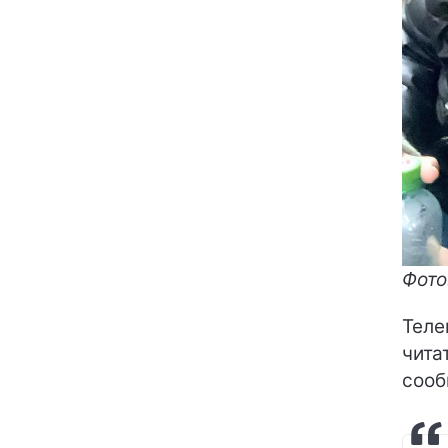
Фото
Теле
чита
сооб