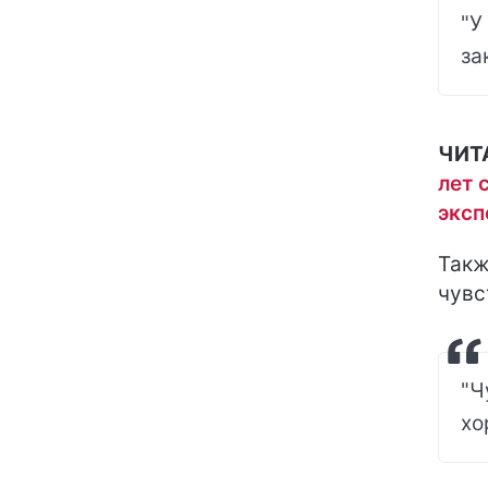
"У
за
ЧИТ
лет 
эксп
Такж
чувс
"Ч
хо