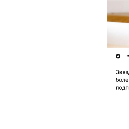
Звез
боле
подп