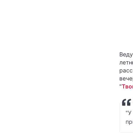
Вед
летн
расс
вече
"
Тво
"У
пр