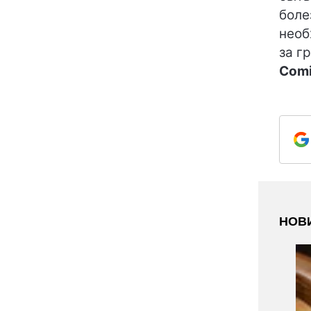
боле
необ
за г
Comi