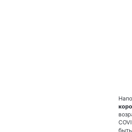
Напо
коро
возр
COVI
быть