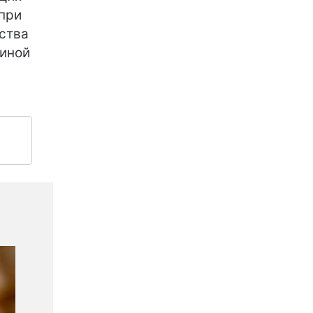
при
ства
циной