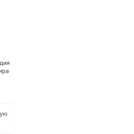
идия
ира
рую