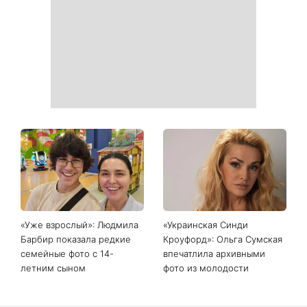
решений, которые больше
Сава среди именинников -
нельзя откладывать
почему в этот день стоит
совершить доброе дело
Самый популярный летний
Дело не в немытой посуде:
салат: готовим «Зеленую
психолог объяснила,
богиню»
почему на самом деле
пары ссорятся из-за
бытовых проблем