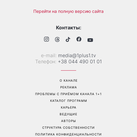
«Уже взрослый»: Людмила
«Украинская Синди
Барбир показала редкие
Кроуфорд»: Ольга Сумская
семейные фото с 14-
впечатлила архивными
летним сыном
фото из молодости