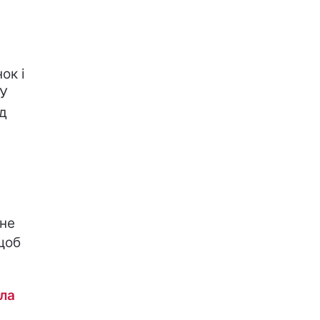
ок і
 У
д
 не
щоб
іла