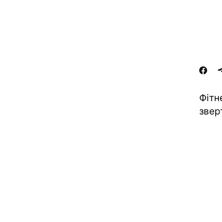
Фітн
звер