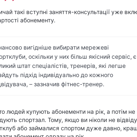
ичай такі вступні заняття-консультації уже вкл
артості абонементу.
нансово вигідніше вибирати мережеві
ортклуби, оскільки у них більш якісний сервіс, є
ликий штат спеціалістів, тренерів, які легше
айдуть підхід індивідуально до кожного
двідувача, – зазначив фітнес-тренер.
то людей купують абонементи на рік, а потім не
ідують спортзал. Тому, якщо ви ніколи не відвід
тклуб або займалися спортом дуже давно, кра
вати абонемент одразу на рік.