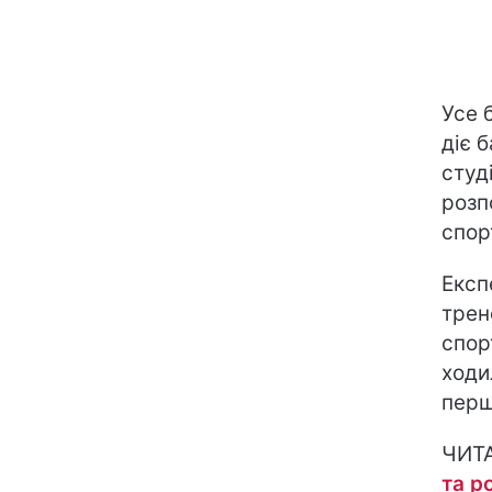
Усе 
діє 
студі
розп
спор
Експ
трен
спор
ходи
перш
ЧИТ
та р