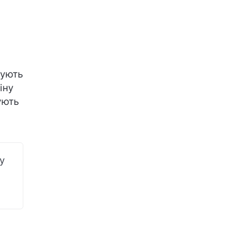
нують
іну
ують
 у