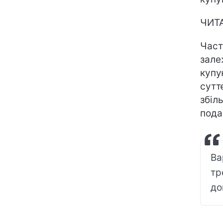
ЧИТ
Част
зале
купу
сутт
збіл
пода
Ва
тр
до