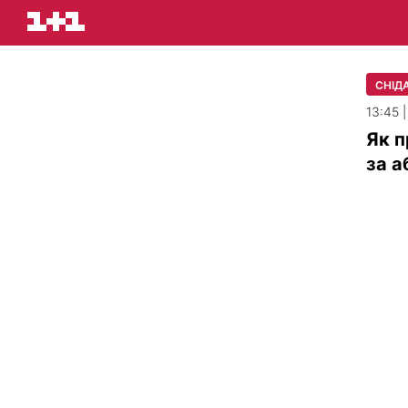
СНІДА
13:45 |
Як п
за а