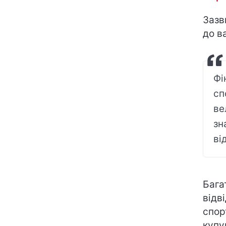
Зазв
до в
Фі
сп
ве
зн
ві
Бага
відв
спор
купу