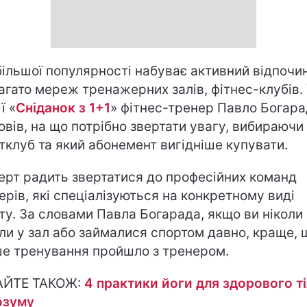
більшої популярності набуває активний відпочин
багато мереж тренажерних залів, фітнес-клубів.
ї «
Сніданок з 1+1
» фітнес-тренер Павло Богара
овів, на що потрібно звертати увагу, вибираючи
тклуб та який абонемент вигідніше купувати.
ерт радить звертатися до професійних команд
ерів, які спеціалізуються на конкретному виді
ту. За словами Павла Богарада, якщо ви ніколи
ли у зал або займалися спортом давно, краще, 
е тренування пройшло з тренером.
АЙТЕ ТАКОЖ:
4 практики йоги для здорового т
озуму