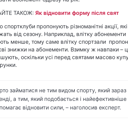
АЙТЕ ТАКОЖ:
Як відновити форму після свят
о спортклуби пропонують різноманітні акції, які
жать від сезону. Наприклад, влітку абонементи
ють менше, тому саме влітку спортзали пропо
єві знижки на абонементи. Взимку ж навпаки – ц
ьшують, оскільки усі перед святами масово куп
рунки.
рто займатися не тим видом спорту, який зараз
енді, а тим, який подобається і найефективніше
помагає відновити сили, – наголосив експерт.