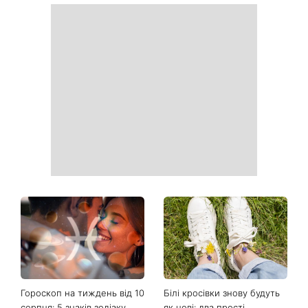
День ангела 10 серпня:
Манікюр «лічі мартіні»
Роман та ще двоє
витісняє нюд: виглядає
іменинників - чому цього
дорого та пасує до всього
дня не варто проходити
повз чужу біду
Від чорного до
Наталка Денисенко вийшла
фіолетового: що буде в
заміж і змінила прізвище на
моді восени 2026 - головні
Ярошенко
тренди сезону