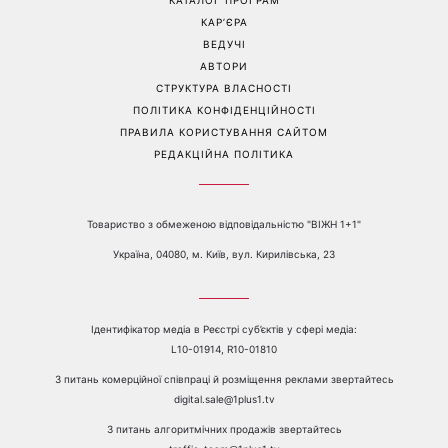
отримають новий поворот
продукти з кухні легко
у роботі, коханні та грошах
приберуть плями та
неприємний запах
Перейти на повну версію сайту
Контакти:
е-mail:
media@1plus1.tv
Телефон:
+38 044 490 01 01
ПРО КАНАЛ
РЕКЛАМА
ПРОБЛЕМИ З ПРИЙОМОМ КАНАЛУ 1+1
КАТАЛОГ ПРОГРАМ