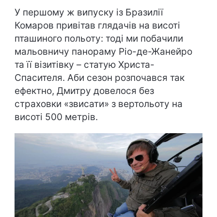
У першому ж випуску із Бразилії
Комаров привітав глядачів на висоті
пташиного польоту: тоді ми побачили
мальовничу панораму Ріо-де-Жанейро
та її візитівку – статую Христа-
Спасителя. Аби сезон розпочався так
ефектно, Дмитру довелося без
страховки «звисати» з вертольоту на
висоті 500 метрів.