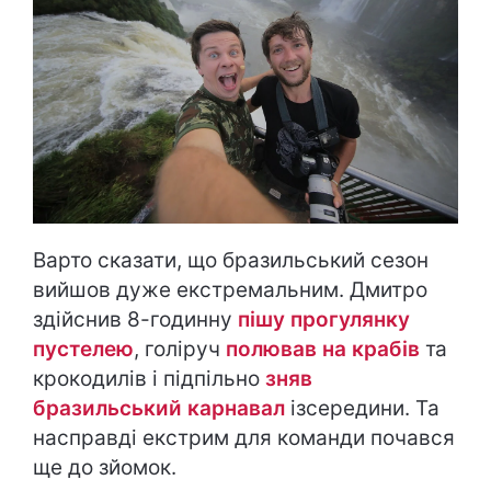
Варто сказати, що бразильський сезон
вийшов дуже екстремальним. Дмитро
здійснив 8-годинну
пішу прогулянку
пустелею
, голіруч
полював на крабів
та
крокодилів і підпільно
зняв
бразильський карнавал
ізсередини. Та
насправді екстрим для команди почався
ще до зйомок.