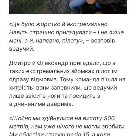
«Це було жорстко й екстремально.
Навіть страшно пригадувати – і не лише
мені, а й, напевно, пілоту»
, – розповів
ведучий.
Дмитро й Олександр пригадали, що в
таких екстремальних зйомках пілот їм
одразу відмовив. Тому команда пішла на
хитрість: вони запевнили, що ведучий
лише звісить ноги та посидить з
відчиненими дверима.
«Щойно ми здійнялися на висоту 500
метрів, нам уже нічого не могли зробити.
Ми облетіли статую разів 15, а коли