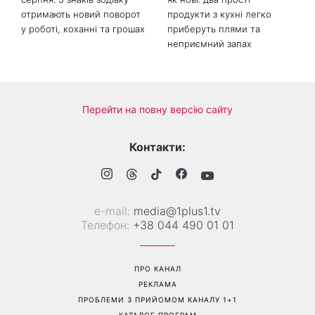
Гороскоп на тиждень від 10
Білі кросівки знову будуть
серпня: 5 знаків зодіаку
як нові: два прості