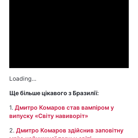
Loading...
Ще більше цікавого з Бразилії:
1.
Дмитро Комаров став вампіром у
випуску «Світу навиворіт»
2.
Дмитро Комаров здійснив заповітну