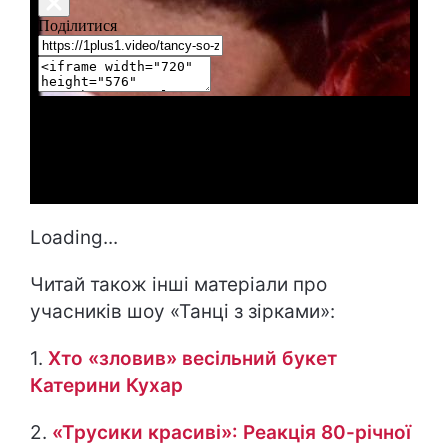
Loading...
Читай також інші матеріали про
учасників шоу «Танці з зірками»:
1.
Хто «зловив» весільний букет
Катерини Кухар
2.
«Трусики красиві»: Реакція 80-річної