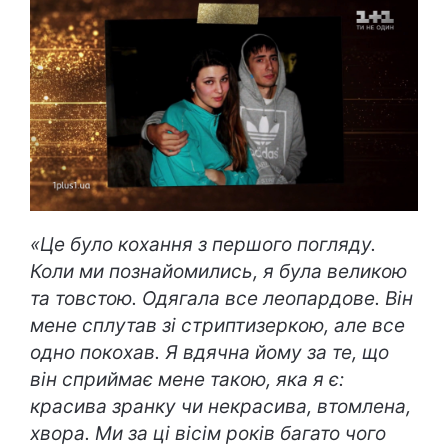
«Це було кохання з першого погляду.
Коли ми познайомились, я була великою
та товстою. Одягала все леопардове. Він
мене сплутав зі стриптизеркою, але все
одно покохав. Я вдячна йому за те, що
він сприймає мене такою, яка я є:
красива зранку чи некрасива, втомлена,
хвора. Ми за ці вісім років багато чого