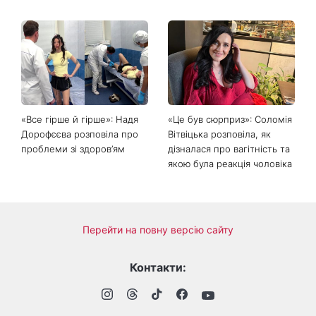
Головний стильний тренд
Не відкладайте до вересня:
соцмереж: чому
що обов'язково потрібно
мініспідниця з паєтками
зробити на ділянці у серпні
підкорила Instagram
2026