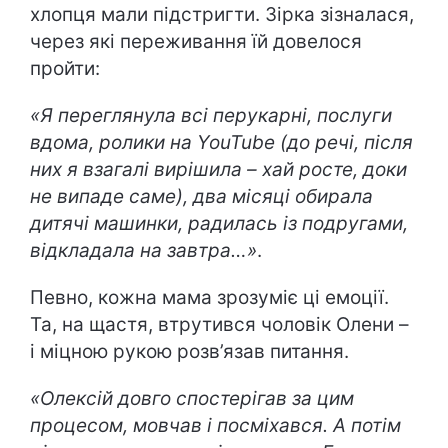
хлопця мали підстригти. Зірка зізналася,
через які переживання їй довелося
пройти:
«Я переглянула всі перукарні, послуги
вдома, ролики на
YouTube
(до речі, після
них я взагалі вирішила – хай росте, доки
не випаде саме), два місяці обирала
дитячі машинки, радилась із подругами,
відкладала на завтра…»
.
Певно, кожна мама зрозуміє ці емоції.
Та, на щастя, втрутився чоловік Олени –
і міцною рукою розв’язав питання.
«Олексій довго спостерігав за цим
процесом, мовчав і посміхався. А потім