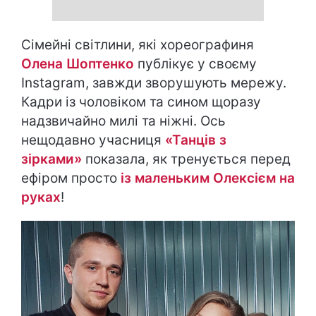
Сімейні світлини, які хореографиня
Олена Шоптенко
публікує у своєму
Instagram, завжди зворушують мережу.
Кадри із чоловіком та сином щоразу
надзвичайно милі та ніжні. Ось
нещодавно учасниця
«Танців з
зірками»
показала, як тренується перед
ефіром просто
із маленьким Олексієм на
руках
!