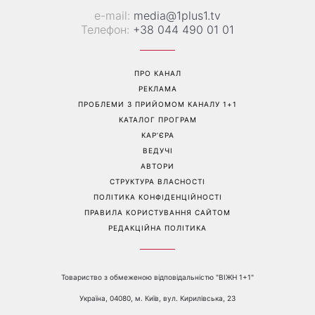
«Все гірше й гірше»: Надя
«Це був сюрприз»: Соломія
Дорофєєва розповіла про
Вітвіцька розповіла, як
проблеми зі здоров’ям
дізналася про вагітність та
якою була реакція чоловіка
Перейти на повну версію сайту
Контакти: