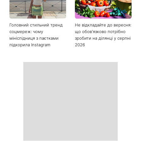
Останні новини
Як почати бігати після 35
Рейтинги зашкалюють: 3
років і не кинути це через
турецькі серіали, які стали
тиждень: 6 правил, які
головними хітами 2026
дійсно працюють
року