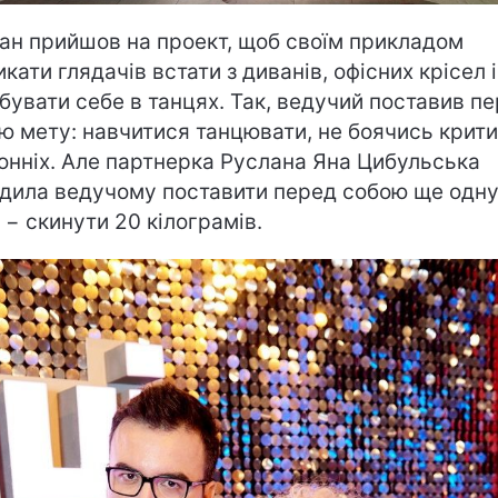
ан прийшов на проект, щоб своїм прикладом
икати глядачів встати з диванів, офісних крісел і
бувати себе в танцях. Так, ведучий поставив п
ю мету: навчитися танцювати, не боячись крит
онніх. Але партнерка Руслана Яна Цибульська
дила ведучому поставити перед собою ще одн
 − скинути 20 кілограмів.