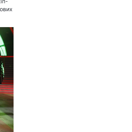
іп-
гових