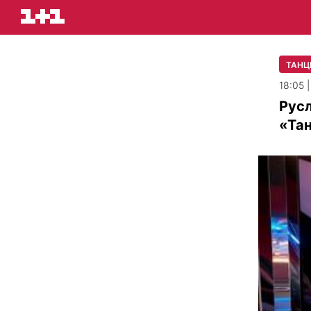
ТАНЦІ
18:05 
Русл
«Тан