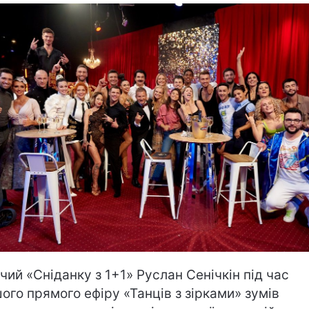
чий «Сніданку з 1+1» Руслан Сенічкін під час
ого прямого ефіру «Танців з зірками» зумів