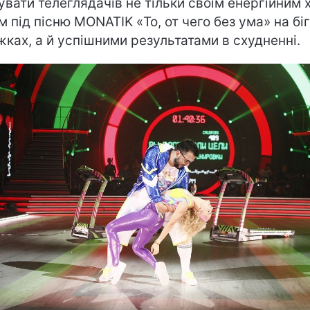
увати телеглядачів не тільки своїм енергійним х
м під пісню MONATIK «То, от чего без ума» на бі
жках, а й успішними результатами в схудненні.