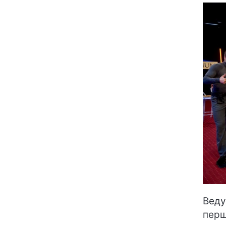
Веду
перш