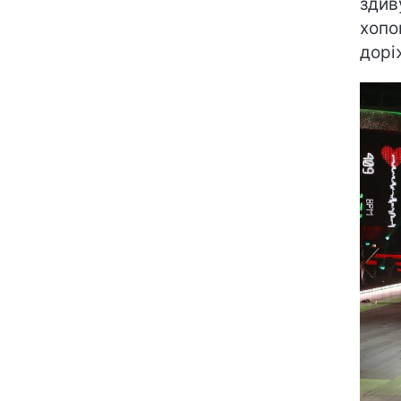
здив
хопо
дорі