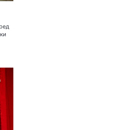
еред
ики
у