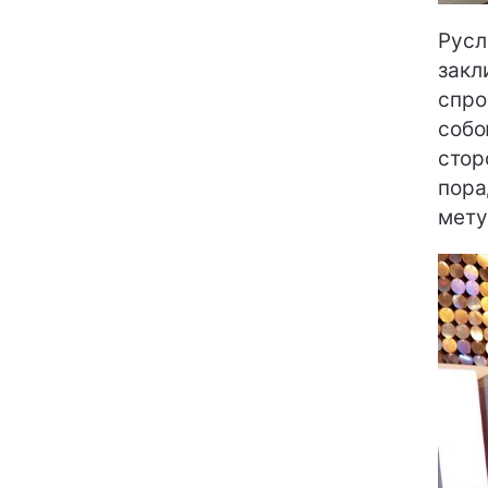
Русл
закл
спро
собо
стор
пора
мету