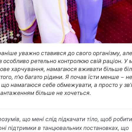
 раніше уважно ставився до свого організму, ал
з особливо ретельно контролюю свій раціон. У 
ове харчування, намагаюся вживати більше біл
 того, п'ю багато рідини. Я почав їсти менше − н
 що намагаюся себе обмежувати, а просто у зв
вантаженням більше не хочеться.
розумів, що мені слід підкачати тіло, щоб робит
рні підтримки в танцювальних постановках, що