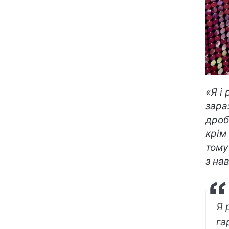
«Я і
зара
дроб
крім
тому
з на
Я 
га