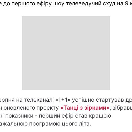
 до першого ефіру шоу телеведучий схуд на 9 к
ерпня на телеканалі «1+1» успішно стартував д
н оновленого проекту
«Танці з зірками»
, зібра
кі показники - перший ефір став кращою
ажальною програмою цього літа.