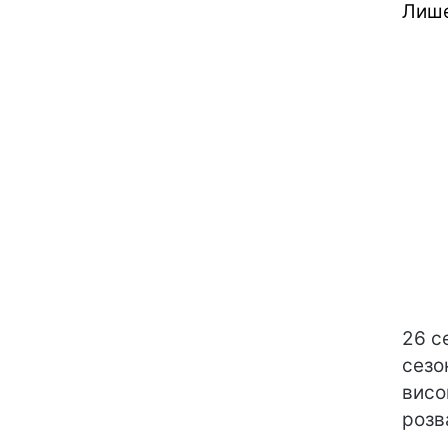
Лише
26 с
сезо
висо
розв