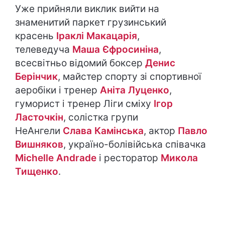
Уже прийняли виклик вийти на
знаменитий паркет грузинський
красень
Іраклі Макацарія
,
телеведуча
Маша Єфросиніна
,
всесвітньо відомий боксер
Денис
Берінчик
, майстер спорту зі спортивної
аеробіки і тренер
Аніта Луценко
,
гуморист і тренер Ліги сміху
Ігор
Ласточкін
, солістка групи
НеАнгели
Слава Камінська
, актор
Павло
Вишняков
, україно-болівійська співачка
Michelle Andrade
і ресторатор
Микола
Тищенко
.