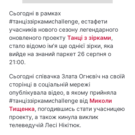
Сьогодні в рамках
#танціззіркамиchallenge, естафети
учасників нового сезону легендарного
оновленого проекту
Танці з зірками
,
стало відомо ім'я ще однієї зірки, яка
вийде на знаний паркет 26 серпня о
21:00.
Сьогодні співачка Злата Огнєвіч на своїй
сторінці в соціальній мережі
опублікувала відео, в якому прийняла
#танціззіркамиchallenge від
Миколи
Тищенка
, погодившись стати учасницею
проекту, а також кинула виклик
телеведучій Лесі Нікітюк.