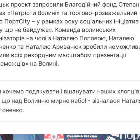
цьк проект запросили Благодійний фонд Степан
іва «Патріоти Волині» та торгово-розважальний
р ПортCity – у рамках року соціальних ініціатив
у що не байдуже». Команда волинських
нізаторів на чолі з Наталею Поповою, Наталею
ненко та Наталею Ариванюк зробили неможливе
или всіх рекордним масштабом презентації
еможців» на Волині.
 хочемо подякувати і вшанувати наших хлопців
, що над Волинню мирне небо! - зізналася Натал
тоненко.