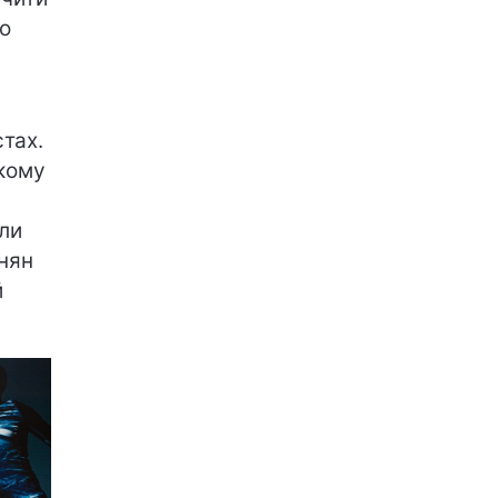
о
тах.
акому
ули
инян
й