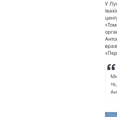
У Лу
Івах
цент
«Том
орга
Анто
враз
«Пер
Ми
те
Ан