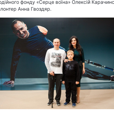
одійного фонду «Серце воїна» Олексій Карачин
олонтер Анна Гвоздяр.