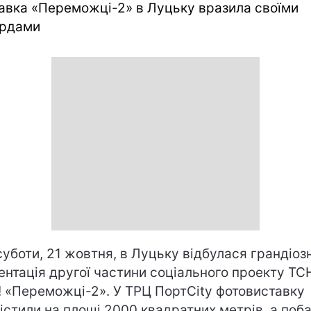
авка «Переможці-2» в Луцьку вразила своїми
ордами
 суботи, 21 жовтня, в Луцьку відбулася грандіоз
ентація другої частини соціального проекту ТС
! «Переможці-2». У ТРЦ ПортCity фотовиставку
істили на площі 2000 квадратних метрів, а поб