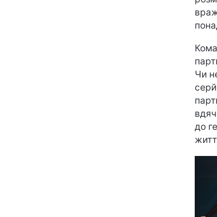
враж
пона
Кома
парт
Чи н
серй
парт
вдяч
до г
житт