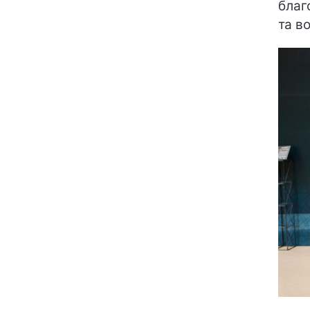
благ
та в