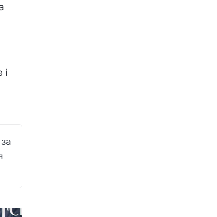
а
 і
 за
я