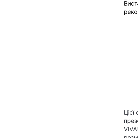
Вист
рек
Цієї
през
VIVA
розм