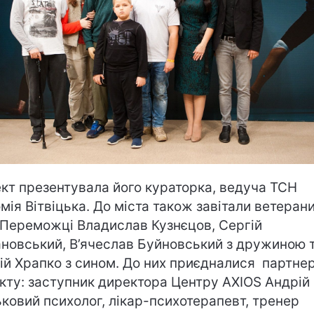
кт презентувала його кураторка, ведуча ТСН
мія Вітвіцька. До міста також завітали ветеран
 Переможці Владислав Кузнєцов, Сергій
новський, В’ячеслав Буйновський з дружиною 
ій Храпко з сином. До них приєдналися партне
кту: заступник директора Центру AXIOS Андрій 
ьковий психолог, лікар-психотерапевт, тренер