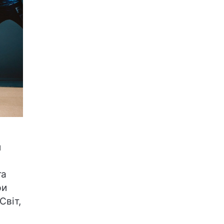
и
та
ри
Світ,