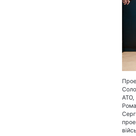
Прое
Соло
АТО,
Рома
Серг
прое
війс