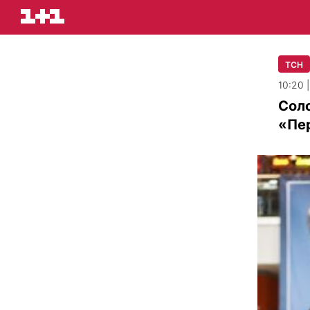
ТСН
10:20 
Соло
«Пе