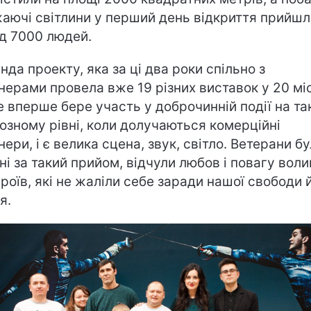
аючі світлини у перший день відкриття прийшл
д 7000 людей.
нда проекту, яка за ці два роки спільно з
нерами провела вже 19 різних виставок у 20 міс
е вперше бере участь у доброчинній події на т
озному рівні, коли долучаються комерційні
нери, і є велика сцена, звук, світло. Ветерани б
ні за такий прийом, відчули любов і повагу вол
ероїв, які не жаліли себе заради нашої свободи 
я.