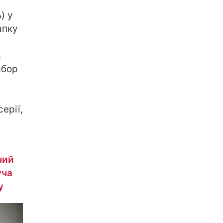
) у
апку
а
абор
ерії,
ний
уча
у