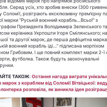
рів відомих марок про напрямок російського
бля. Серед усіх, хто зробив внески (300 гривень
у Соломії, розіграють ексклюзивну прем’єрну п
ої марки “Руській воєнний корабль…Всьо!” з
графом Президента Володимира Зеленського т
исом керівника Укрпошти Ігоря Смілянського; н
ршої та другої марок, де перша дефіцитна марка
ькій воєнний корабль іді…” підписана морпіхом
ном Грибовим. І ще повний комплект марки 2-ї с
ерти, футболка. Також будуть заохочувальні
рунки.
АЙТЕ ТАКОЖ
:
Остання нагода виграти унікаль
р марок з кораблем від Соломії Вітвіцької: вед
олонтерка розповіла, як виникла ідея розіграш