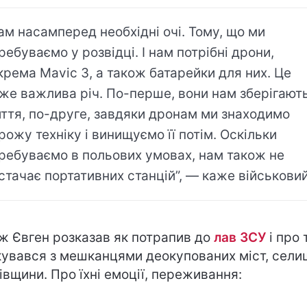
ам насамперед необхідні очі. Тому, що ми
ребуваємо у розвідці. І нам потрібні дрони,
крема Mavic 3, а також батарейки для них. Це
же важлива річ. По-перше, вони нам зберігают
ття, по-друге, завдяки дронам ми знаходимо
рожу техніку і винищуємо її потім. Оскільки
ребуваємо в польових умовах, нам також не
стачає портативних станцій”, — каже військови
ж Євген розказав як потрапив до
лав ЗСУ
і про 
кувався з мешканцями деокупованих міст, сели
івщини. Про їхні емоції, переживання: