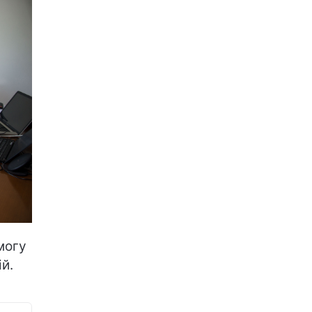
могу
й.