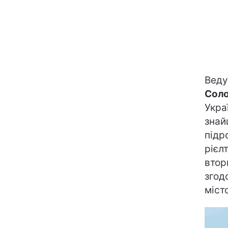
Веду
Соло
Укра
знай
підр
рієл
втор
згод
міст