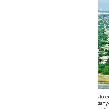
До с
запу