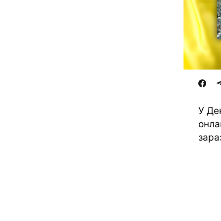
У Де
онла
зара