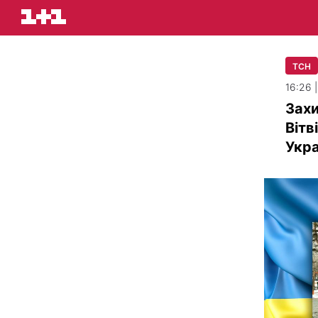
ТСН
16:26 
Захи
Вітв
Укра