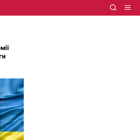
мії
ги