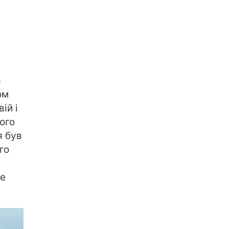
а
ом
ій і
ого
я був
го
не