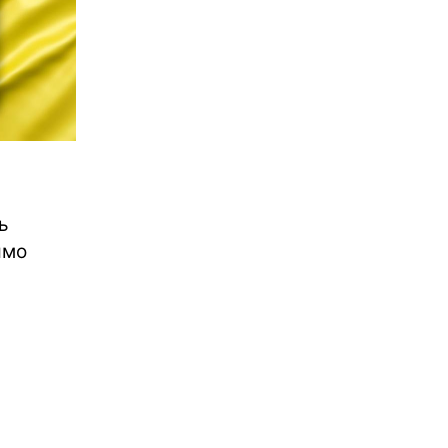
ь
ямо