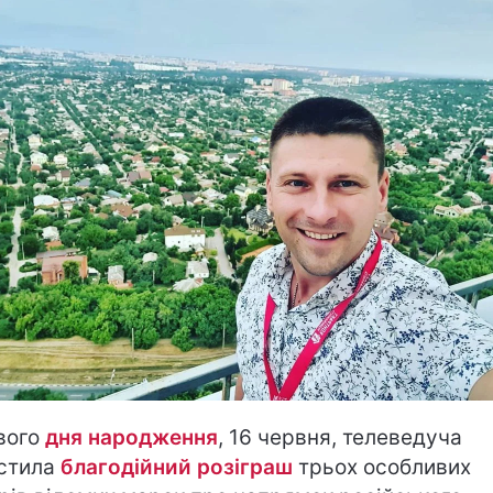
вого
дня народження
, 16 червня, телеведуча
стила
благодійний розіграш
трьох особливих