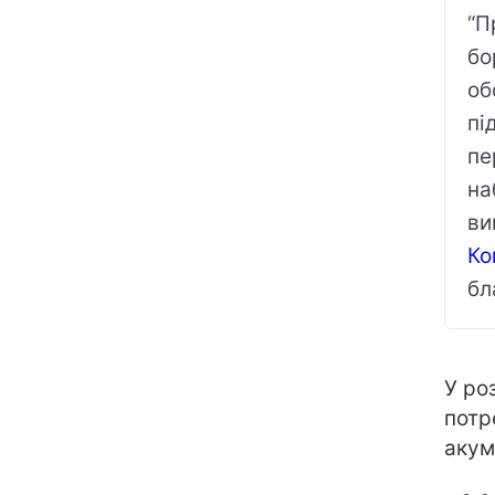
“П
бо
об
пі
пе
на
ви
Ко
бл
У ро
потр
акум