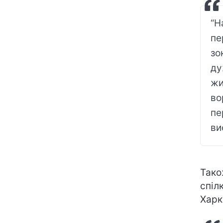
“Н
пе
зо
ду
жи
во
пе
ви
Тако
спіл
Харк