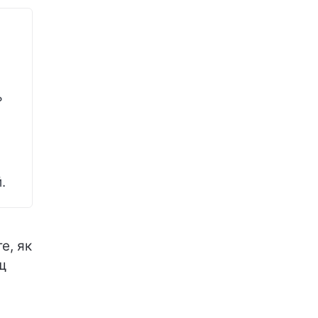
ь
й.
те, як
щ