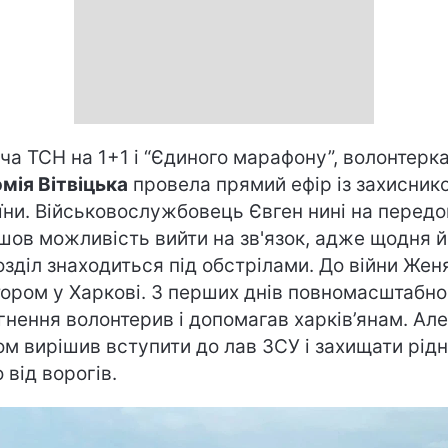
ча ТСН на 1+1 і “Єдиного марафону”, волонтерк
мія Вітвіцька
провела прямий ефір із захисник
їни. Військовослужбовець Євген нині на передов
шов можливість вийти на зв'язок, адже щодня й
озділ знаходиться під обстрілами. До війни Жен
тором у Харкові. З перших днів повномасштабно
гнення волонтерив і допомагав харків’янам. Але
ом вирішив вступити до лав ЗСУ і захищати рід
о від ворогів.