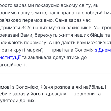
росто зараз ми показуємо всьому світу, як
ронимо нашу землю, наші права та свободи! І м
ов’язково переможемо. Саме зараз час
дтримати ЗСУ, наших мужніх захисників. Усі гро
реказані Вами, бережуть життя наших бійців та
ближають перемогу! А ще дають вам можливіс
грати круті марки”, — привітала Соломія
з Днем
нституції
та закликала долучатись до
агодійності.
змові з Соломією, Женя розповів які найбільші
еби є зараз у його підрозділу — це дрони та
улятори до них.