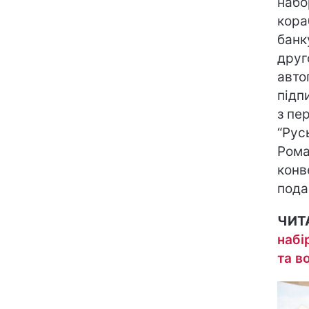
набо
кора
банк
друг
авто
підп
з пе
“Рус
Рома
конв
пода
ЧИТ
набі
та в