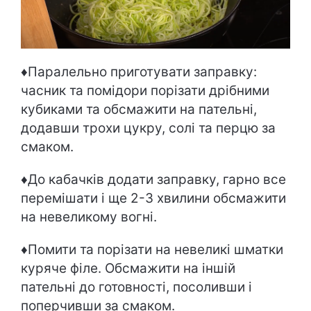
♦Паралельно приготувати заправку:
часник та помідори порізати дрібними
кубиками та обсмажити на пательні,
додавши трохи цукру, солі та перцю за
смаком.
♦До кабачків додати заправку, гарно все
перемішати і ще 2-3 хвилини обсмажити
на невеликому вогні.
♦Помити та порізати на невеликі шматки
куряче філе. Обсмажити на іншій
пательні до готовності, посоливши і
поперчивши за смаком.