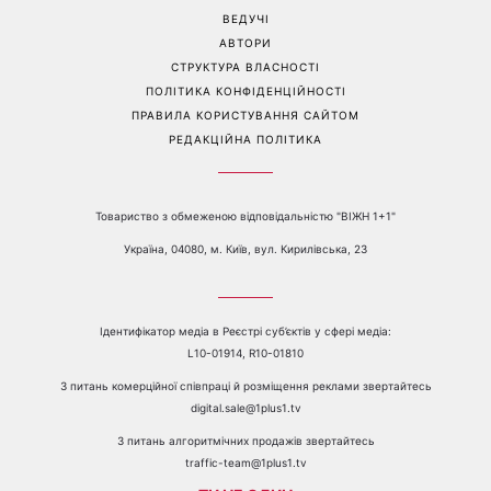
відкрито показався з новою
повернеться удача, а кому
обраницею
варто сказати «ні»
Перейти на повну версію сайту
Контакти:
е-mail:
media@1plus1.tv
Телефон:
+38 044 490 01 01
ПРО КАНАЛ
РЕКЛАМА
ПРОБЛЕМИ З ПРИЙОМОМ КАНАЛУ 1+1
КАТАЛОГ ПРОГРАМ
КАР’ЄРА