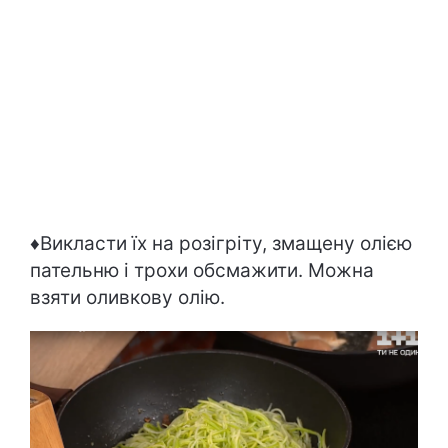
♦Викласти їх на розігріту, змащену олією
пательню і трохи обсмажити. Можна
взяти оливкову олію.