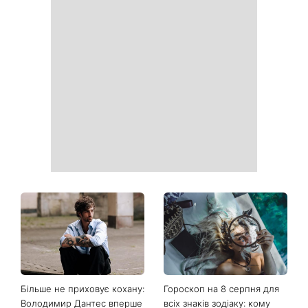
Ваші дані можуть бути на
Софія Ротару нарешті
чеку: Укрпошта почала
показалася публіці: як зараз
друкувати персональну
виглядає легендарна 79-
інформацію в
річна співачка
розрахункових квитанціях
Коли немає кондиціонера:
Погода різко зміниться на
3 прості способи
вихідних: у яких областях
охолодити квартиру в
України вдарять зливи з
спеку
градом