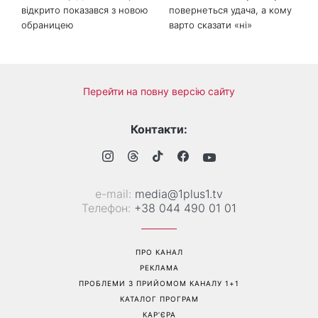
Більше не приховує кохану:
Гороскоп на 8 серпня для
Володимир Дантес вперше
всіх знаків зодіаку: кому