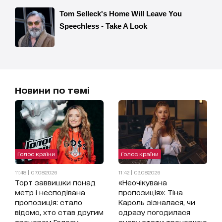
Новини по темі
Голос країни
Голос країни
11:48 | 07.08.2026
11:42 | 03.08.2026
Торт заввишки понад
«Неочікувана
метр і несподівана
пропозиція»: Тіна
пропозиція: стало
Кароль зізналася, чи
відомо, хто став другим
одразу погодилася
тренером Голосу
знову стати тренеркою