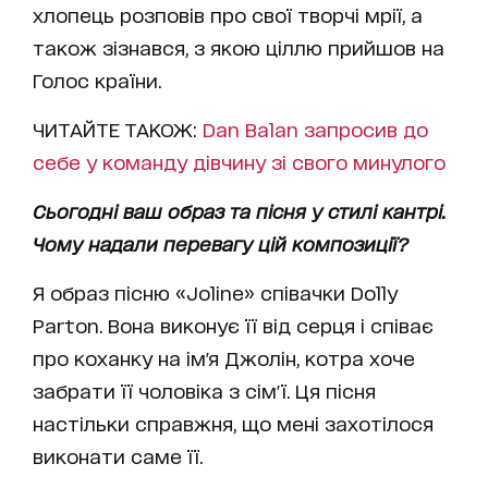
хлопець розповів про свої творчі мрії, а
також зізнався, з якою ціллю прийшов на
Голос країни.
ЧИТАЙТЕ ТАКОЖ:
Dan Balan запросив до
себе у команду дівчину зі свого минулого
Сьогодні ваш образ та пісня у стилі кантрі.
Чому надали перевагу цій композиції?
Я образ пісню «Joline» співачки Dolly
Parton. Вона виконує її від серця і співає
про коханку на ім'я Джолін, котра хоче
забрати її чоловіка з сім'ї. Ця пісня
настільки справжня, що мені захотілося
виконати саме її.