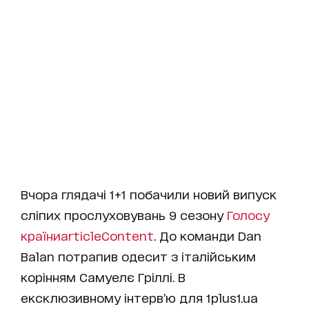
Вчора глядачі 1+1 побачили новий випуск
сліпих прослуховувань 9 сезону
Голосу
країни
articleContent
. До команди Dan
Balan потрапив одесит з італійським
корінням Самуелє Гріллі. В
ексклюзивному інтерв’ю для 1plus1.ua