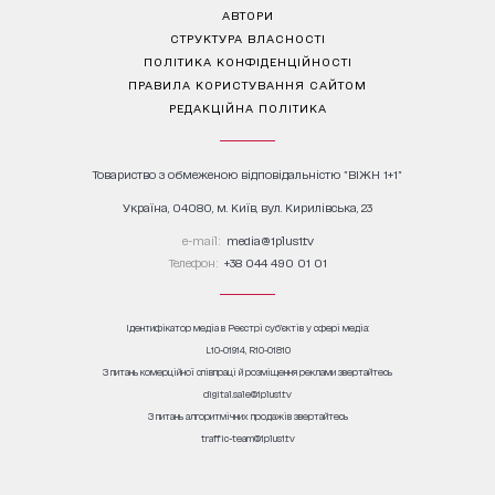
АВТОРИ
СТРУКТУРА ВЛАСНОСТІ
ПОЛІТИКА КОНФІДЕНЦІЙНОСТІ
ПРАВИЛА КОРИСТУВАННЯ САЙТОМ
РЕДАКЦІЙНА ПОЛІТИКА
Товариство з обмеженою відповідальністю "ВІЖН 1+1"
Україна, 04080, м. Київ, вул. Кирилівська, 23
е-mail:
media@1plus1.tv
Телефон:
+38 044 490 01 01
Ідентифікатор медіа в Реєстрі суб’єктів у сфері медіа:
L10-01914, R10-01810
З питань комерційної співпраці й розміщення реклами звертайтесь
digital.sale@1plus1.tv
З питань алгоритмічних продажів звертайтесь
traffic-team@1plus1.tv