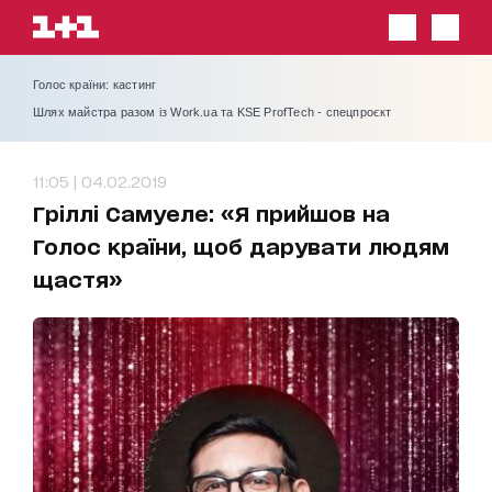
Голос країни: кастинг
Шлях майстра разом із Work.ua та KSE ProfTech - спецпроєкт
11:05 | 04.02.2019
Гріллі Самуеле: «Я прийшов на
Голос країни, щоб дарувати людям
щастя»