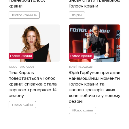
країни
Голосу країни
#Голос країни 14
#зірки
Голос країни
Голос країни
10:00 | 31.07.2026
11:48 | 19.07.2026
Тіна Кароль
Юрій Горбунов пригадав
повертається у Голос
найемоційніші моменти
країни: співачка стала
Голосу країни та
першою тренеркою 14
назвав тренерів, яких
сезону
хоче побачити у новому
сезоні
#Голос країни
#Голос країни