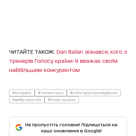
ЧИТАЙТЕ ТАКОЖ:
Dan Balan зізнався, кого з
тренерів Голосу країни-9 вважає своїм
найбільшим конкурентом
#інтерв'ю
#талант-шоу
#сліпі прослуховування
#вибір наосліп
#Голос країни
Не пропустіть головне! Підпишіться на
наші оновлення в Google!