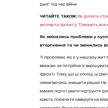
далі" під час війни.
ЧИТАЙТЕ ТАКОЖ:
Як долати стре
експерта проєкту "Говорить вся 
Як змінились проблеми у сусп
вторгнення та чи змінились в
Ті проблеми, які є у нашому житт
вважаю за потрібне їх вирішуват
фронті. Тому що ці хлопці, ці дівч
намагаючись знищити рашистів, в
маємо підготувати підґрунтя для
мають побачити навкруги на влас
захищали. Якщо вони повернуться