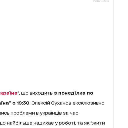
Реклама
 країна
", що виходить
з понеділка по
їна" о 19:30
, Олексій Суханов
ексклюзивно
лись проблеми в українців за час
о найбільше надихає у роботі, та як "жити