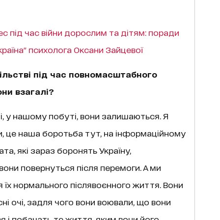
с під час війни дорослим та дітям: поради
країна" психолога Оксани Зайцевої
ільстві під час повномасштабного
они взагалі?
і, у нашому побуті, вони залишаються. Я
и, це наша боротьба тут, на інформаційному
ата, які зараз боронять Україну,
они повернуться після перемоги. А ми
 їх нормального післявоєнного життя. Вони
ні очі, задля чого вони воювали, що вони
 і побачать те життя, яким вони його