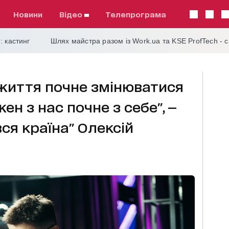
Новини
відео
телепрограма
: кастинг
Шлях майстра разом із Work.ua та KSE ProfTech - 
і життя почне змінюватися
жен з нас почне з себе", —
ся країна" Олексій