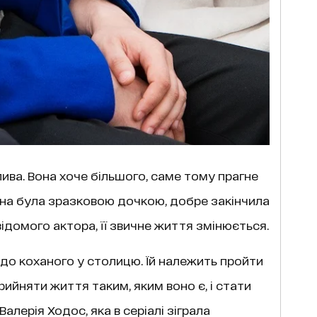
лива. Вона хоче більшого, саме тому прагне
ина була зразковою дочкою, добре закінчила
ідомого актора, її звичне життя змінюється.
я до коханого у столицю. Їй належить пройти
рийняти життя таким, яким воно є, і стати
алерія Ходос, яка в серіалі зіграла