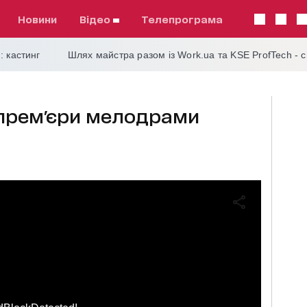
Новини
відео
телепрограма
: кастинг
Шлях майстра разом із Work.ua та KSE ProfTech - 
 прем'єри мелодрами