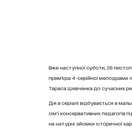
Вже наступної суботи, 26 листопа
прем'єра 4-серійної мелодрами 
Тараса Шевченка до сучасних реа
Дія в серіалі відбувається в мал
сім'ї консервативних педагогів 
на натурні зйомки історичної ка