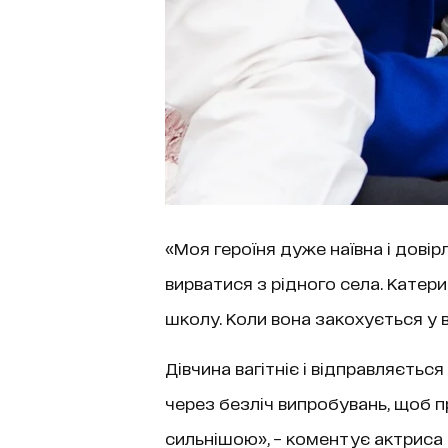
«Моя героїня дуже наївна і довір
вирватися з рідного села. Катер
школу. Коли вона закохується у в
Дівчина вагітніє і відправляєтьс
через безліч випробувань, щоб п
сильнішою», – коментує актриса В