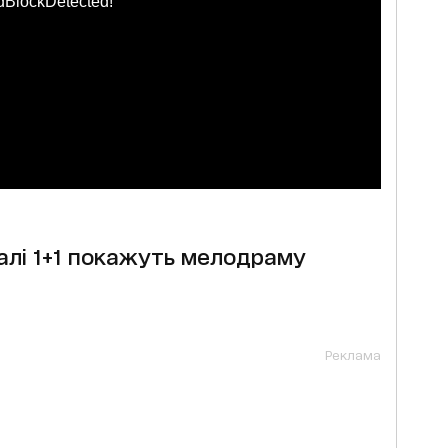
dBlockDetected!
алі 1+1 покажуть мелодраму
Реклама