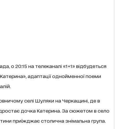
да, о 20:15 на телеканалі «1+1» відбудеться
«Катерина», адаптації однойменної поеми
лій.
ьовничому селі Шуляки на Черкащині, де в
підростає дочка Катерина. За сюжетом в село
ртини приїжджає столична знімальна група.