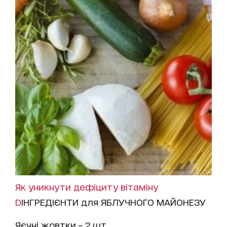
Як уникнути дефіциту вітаміну
D
ІНГРЕДІЄНТИ для ЯБЛУЧНОГО МАЙОНЕЗУ
Яєчні жовтки – 2 шт.