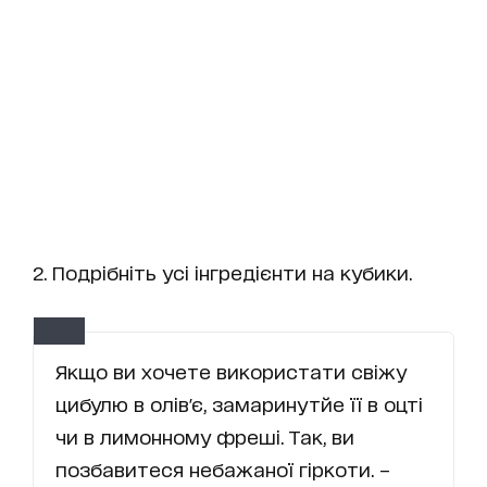
2. Подрібніть усі інгредієнти на кубики.
Якщо ви хочете використати свіжу
цибулю в олів'є, замаринутйе її в оцті
чи в лимонному фреші. Так, ви
позбавитеся небажаної гіркоти. –