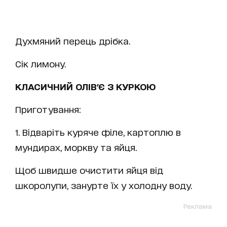
Духмяний перець дрібка.
Сік лимону.
КЛАСИЧНИЙ ОЛІВ'Є З КУРКОЮ
Приготування:
1. Відваріть куряче філе, картоплю в
мундирах, моркву та яйця.
Щоб швидше очистити яйця від
шкоролупи, занурте їх у холодну воду.
Реклама