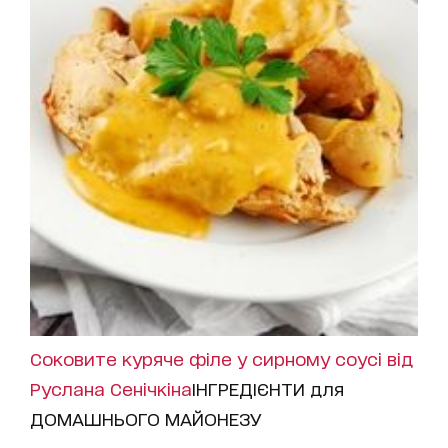
Соковите куряче філе у сирному соусі від
Руслана Сенічкіна
ІНГРЕДІЄНТИ для
ДОМАШНЬОГО МАЙОНЕЗУ