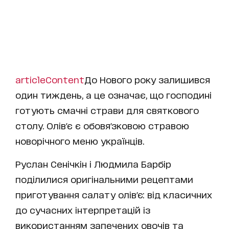
articleContent
До Нового року залишився
один тиждень, а це означає, що господині
готують смачні страви для святкового
столу. Олів'є є обовя'зковою стравою
новорічного меню українців.
Руслан Сенічкін і Людмила Барбір
поділилися оригінальними рецептами
приготування салату олів'є: від класичних
до сучасних інтерпретацій із
використанням запечених овочів та