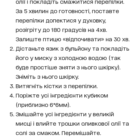
олії і покладіть смажитися перепілки.
За 5 хвилин до готовності, поставте
перепілки допектися у духовку,
розігріту до 180 градусів на 4хв.
Залиште птицю «відпочивати» на 30 хв.
Дістаньте язик з бульйону та покладіть
його у миску з холодною водою (так
буде простіше зняти з нього шкірку).
Зніміть з нього шкірку.
Витягніть кістки з перепілки.
Поріжте усі інгредієнти кубиком
(приблизно 6*6мм).
Змішайте усі інгредієнти у великій
мисці і влийте трошки оливкової олії та
солі за смаком. Перемішайте.