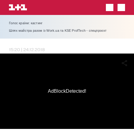
Голос країни: кастинг
Шлях майстра разом із Work.ua та KSE ProfTech - спецпроєкт
15:20 | 24.12.2018
AdBlockDetected!