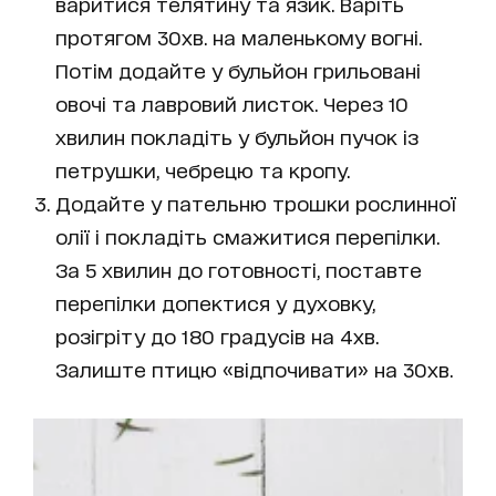
варитися телятину та язик. Варіть
протягом 30хв. на маленькому вогні.
Потім додайте у бульйон грильовані
овочі та лавровий листок. Через 10
хвилин покладіть у бульйон пучок із
петрушки, чебрецю та кропу.
Додайте у пательню трошки рослинної
олії і покладіть смажитися перепілки.
За 5 хвилин до готовності, поставте
перепілки допектися у духовку,
розігріту до 180 градусів на 4хв.
Залиште птицю «відпочивати» на 30хв.