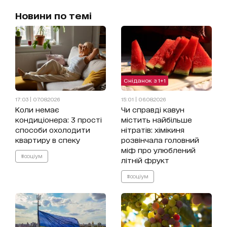
Новини по темі
Сніданок з 1+1
17:03 | 07.08.2026
15:01 | 06.08.2026
Коли немає
Чи справді кавун
кондиціонера: 3 прості
містить найбільше
способи охолодити
нітратів: хімікиня
квартиру в спеку
розвінчала головний
міф про улюблений
#соціум
літній фрукт
#соціум