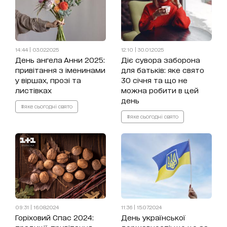
14:44 | 03.02.2025
12:10 | 30.01.2025
День ангела Анни 2025:
Діє сувора заборона
привітання з іменинами
для батьків: яке свято
у віршах, прозі та
30 січня та що не
листівках
можна робити в цей
день
#яке сьогодні свято
#яке сьогодні свято
09:31 | 16.08.2024
11:36 | 15.07.2024
Горіховий Спас 2024:
День української