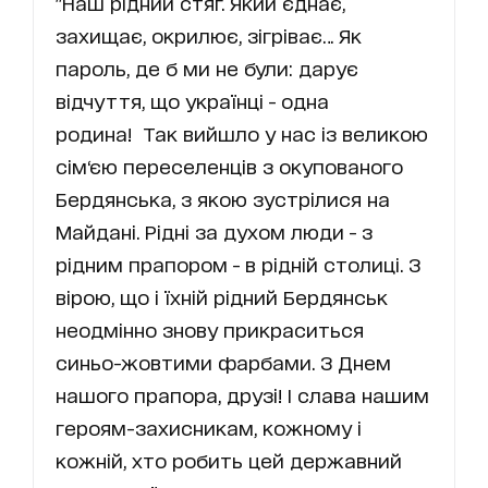
"Наш рідний стяг. Який єднає,
захищає, окрилює, зігріває… Як
пароль, де б ми не були: дарує
відчуття, що українці - одна
родина! Так вийшло у нас із великою
сім‘єю переселенців з окупованого
Бердянська, з якою зустрілися на
Майдані. Рідні за духом люди - з
рідним прапором - в рідній столиці. З
вірою, що і їхній рідний Бердянськ
неодмінно знову прикраситься
синьо-жовтими фарбами. З Днем
нашого прапора, друзі! І слава нашим
героям-захисникам, кожному і
кожній, хто робить цей державний