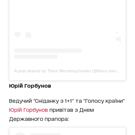
A post shared by Timur Miroshnychenko (@timur.miroshnychenko)
Юрій Горбунов
Ведучий "Сніданку з 1+1" та "Голосу країни"
Юрій Горбунов
привітав з Днем
Державного прапора: