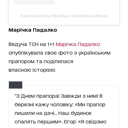
A post shared by Alla Mazur (@allamazurofficial)
Марічка Падалко
Ведуча ТСН на 1+1
Марічка Падалко
опублікувала своє фото з українським
прапором та поділилася
власною історією:
"З Днем прапора! Завжди з ним! В
березні кажу чоловіку: «Ми прапор
лишили на дачі... Наш будинок
спалять першим». Єгор: «Я свідомо