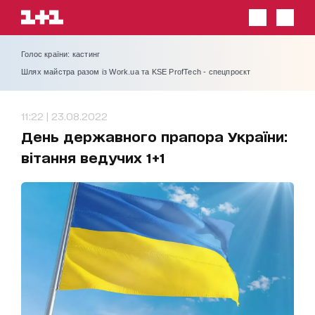
Голос країни: кастинг
Шлях майстра разом із Work.ua та KSE ProfTech - спецпроєкт
11:22 | 23.08.2022
День державного прапора України:
вітання ведучих 1+1