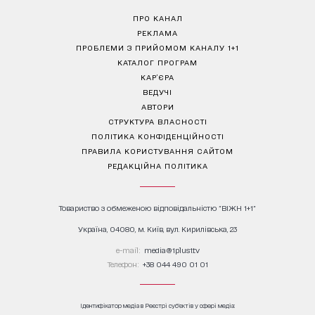
ПРО КАНАЛ
РЕКЛАМА
ПРОБЛЕМИ З ПРИЙОМОМ КАНАЛУ 1+1
КАТАЛОГ ПРОГРАМ
КАР’ЄРА
ВЕДУЧІ
АВТОРИ
СТРУКТУРА ВЛАСНОСТІ
ПОЛІТИКА КОНФІДЕНЦІЙНОСТІ
ПРАВИЛА КОРИСТУВАННЯ САЙТОМ
РЕДАКЦІЙНА ПОЛІТИКА
Товариство з обмеженою відповідальністю "ВІЖН 1+1"
Україна, 04080, м. Київ, вул. Кирилівська, 23
е-mail:
media@1plus1.tv
Телефон:
+38 044 490 01 01
Ідентифікатор медіа в Реєстрі суб’єктів у сфері медіа: