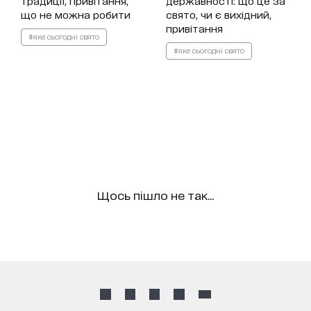
традиції, привітання,
державності: що це за
що не можна робити
свято, чи є вихідний,
привітання
#яке сьогодні свято
#яке сьогодні свято
Щось пішло не так...