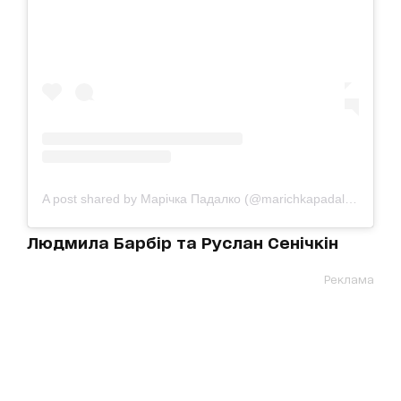
A post shared by Марічка Падалко (@marichkapadalko)
Людмила Барбір та Руслан Сенічкін
Реклама