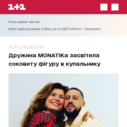
Голос країни: кастинг
Шлях майстра разом із Work.ua та KSE ProfTech - спецпроєкт
12:40 | 16.08.2019
Дружина MONATIKа засвітила
соковиту фігуру в купальнику