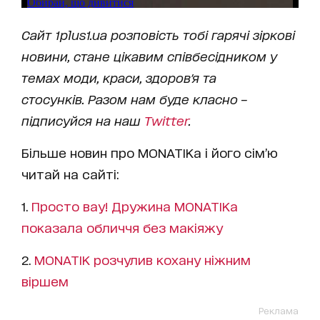
Сайт
1
plus
1.
ua
розповість тобі гарячі зіркові
новини, стане цікавим співбесідником у
темах моди, краси,
здоров'я та
стосунків.
Разом нам буде класно –
підписуйся на наш
Twitter
.
Більше новин про MONATIKа і його сім’ю
читай на сайті:
1.
Просто вау! Дружина MONATIKa
показала обличчя без макіяжу
2.
MONATIK розчулив кохану ніжним
віршем
Реклама