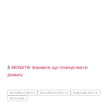
3.
MONATIK зізнався, що планує мати
доньку
#особисті фото
#особисте життя
#зіркове життя
#monatik