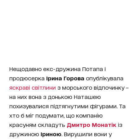
Нещодавно екс-дружина Потапа і
продюсерка
Ірина Горова
опублікувала
яскраві світлини
з морського відпочинку –
на них вона з донькою Наташею
похизувалися підтягнутими фігурами. Та
хто б міг подумати, що компанію
красуням складуть
Дмитро Монатік
із
дружиною
Іриною
. Вирушили вони у