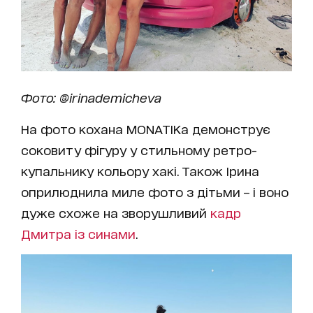
Фото: @irinademicheva
На фото кохана MONATIKа демонструє
соковиту фігуру у стильному ретро-
купальнику кольору хакі. Також Ірина
оприлюднила миле фото з дітьми – і воно
дуже схоже на зворушливий
кадр
Дмитра із синами
.