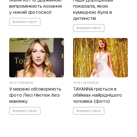
випромінюють кохання
показала, якою
у ніжній фотосесії
кумедною була в
дитинстві
#особисті фото
#особисті фото
16:10 | 26.11.2019
15:15 | 19.09.2019
У мережі обговорюють
TAYANNA гріється в
фото Лесі Нікітюк без
обіймах найріднішого
макіяжу
чоловіка (фото)
#особисті фото
#особисті фото