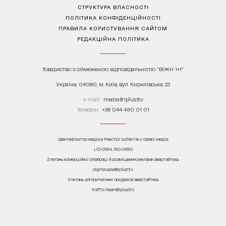
СТРУКТУРА ВЛАСНОСТІ
ПОЛІТИКА КОНФІДЕНЦІЙНОСТІ
ПРАВИЛА КОРИСТУВАННЯ САЙТОМ
РЕДАКЦІЙНА ПОЛІТИКА
Товариство з обмеженою відповідальністю "ВІЖН 1+1"
Україна, 04080, м. Київ, вул. Кирилівська, 23
е-mail:
media@1plus1.tv
Телефон:
+38 044 490 01 01
Ідентифікатор медіа в Реєстрі суб’єктів у сфері медіа:
L10-01914, R10-01810
З питань комерційної співпраці й розміщення реклами звертайтесь
digital.sale@1plus1.tv
З питань алгоритмічних продажів звертайтесь
traffic-team@1plus1.tv