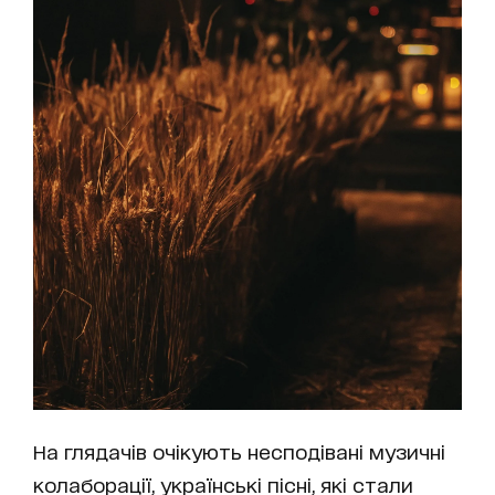
На глядачів очікують несподівані музичні
колаборації, українські пісні, які стали