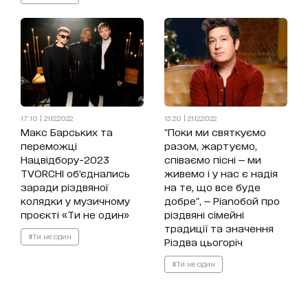
17:10 | 21.12.2022
13:20 | 21.12.2022
Макс Барських та
"Поки ми святкуємо
переможці
разом, жартуємо,
Нацвідбору-2023
співаємо пісні — ми
TVORCHI об’єднались
живемо і у нас є надія
заради різдвяної
на те, що все буде
колядки у музичному
добре", — Pianoбой про
проєкті «Ти не один»
різдвяні сімейні
традиції та значення
#Ти не один
Різдва цьогоріч
#Ти не один