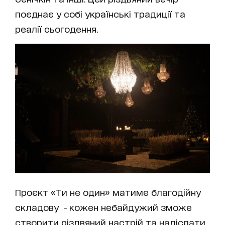
поєднає у собі українські традиції та
реалії сьогодення.
Проєкт «Ти не один» матиме благодійну
складову - кожен небайдужий зможе
створити різдвяний настрій та надіслати