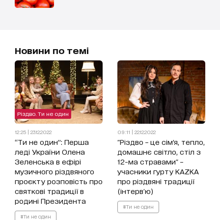
Новини по темі
Різдво. Ти не один
12:25 | 23.12.2022
09:11 | 22.12.2022
“Ти не один”: Перша
"Різдво – це сім’я, тепло,
леді України Олена
домашнє світло, стіл з
Зеленська в ефірі
12-ма стравами" –
музичного різдвяного
учасники гурту KAZKA
проєкту розповість про
про різдвяні традиції
святкові традиції в
(інтерв'ю)
родині Президента
#Ти не один
#Ти не один