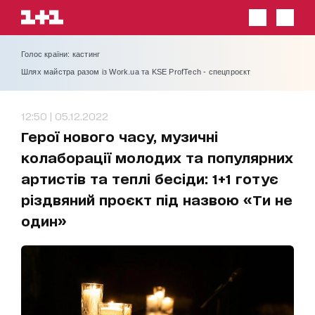
Голос країни: кастинг
Шлях майстра разом із Work.ua та KSE ProfTech - спецпроєкт
12:50 | 05.12.2022
Герої нового часу, музичні
колаборації молодих та популярних
артистів та теплі бесіди: 1+1 готує
різдвяний проєкт під назвою «Ти не
один»