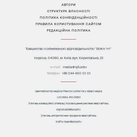
АВТОРИ
СТРУКТУРА ВЛАСНОСТІ
ПОЛІТИКА КОНФІДЕНЦІЙНОСТІ
ПРАВИЛА КОРИСТУВАННЯ САЙТОМ
РЕДАКЦІЙНА ПОЛІТИКА
Товариство з обмеженою відповідальністю "ВІЖН 1+1"
Україна, 04080, м. Київ, вул. Кирилівська, 23
е-mail:
media@1plus1.tv
Телефон:
+38 044 490 01 01
Ідентифікатор медіа в Реєстрі суб’єктів у сфері медіа:
L10-01914, R10-01810
З питань комерційної співпраці й розміщення реклами звертайтесь
digital.sale@1plus1.tv
З питань алгоритмічних продажів звертайтесь
traffic-team@1plus1.tv