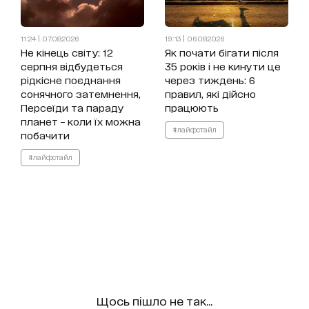
11:24 | 07.08.2026
19:13 | 06.08.2026
Не кінець світу: 12
Як почати бігати після
серпня відбудеться
35 років і не кинути це
рідкісне поєднання
через тиждень: 6
сонячного затемнення,
правил, які дійсно
Персеїди та параду
працюють
планет – коли їх можна
#лайфстайл
побачити
#лайфстайл
Щось пішло не так...