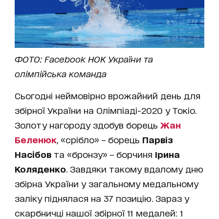
ФОТО: Facebook НОК України та
олімпійська команда
Сьогодні неймовірно врожайний день для
збірної України на Олімпіаді-2020 у Токіо.
Золоту нагороду здобув борець
Жан
Беленюк
, «срібло» – борець
Парвіз
Насібов
та «бронзу» – борчиня
Ірина
Коляденко
. Завдяки такому вдалому дню
збірна України у загальному медальному
заліку піднялася на 37 позицію. Зараз у
скарбничці нашої збірної 11 медалей: 1