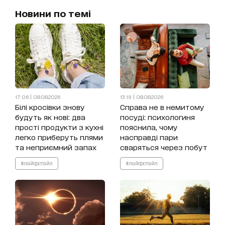
Новини по темі
17:06 | 08.08.2026
13:19 | 08.08.2026
Білі кросівки знову
Справа не в немитому
будуть як нові: два
посуді: психологиня
прості продукти з кухні
пояснила, чому
легко приберуть плями
насправді пари
та неприємний запах
сваряться через побут
#лайфстайл
#лайфстайл