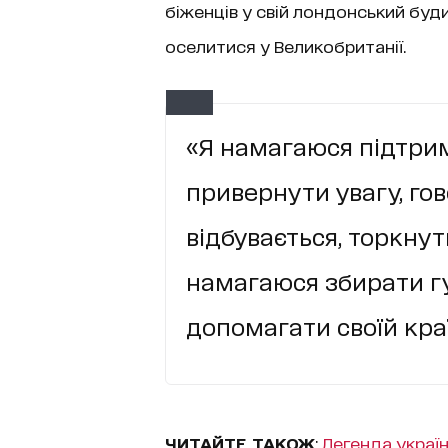
біженців у свій лондонський буд
оселитися у Великобританії.
«Я намагаюся підтрим
привернути увагу, го
відбувається, торкнут
намагаюся збирати г
допомагати своїй краї
ЧИТАЙТЕ ТАКОЖ
:
Легенда украї