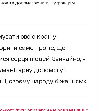
инок та допомагаючи 150 українцям
увати свою країну,
ворити саме про те, що
ися серця людей. Звичайно, я
уманітарну допомогу і
ні, своєму народу, біженцям».
нського футболу Сергій Ребров заявив, що