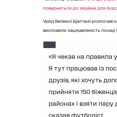
повернеться до України для бор
Уряд Великої Британії розпочав к
висловили зацікавленість понад 
«Я чекав на правила у
Я тут працював із пос
друзів, які хочуть до
прийняти 150 біженців
районах і взяти пару д
сказав футболіст.