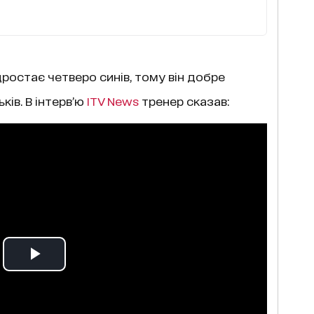
дростає четверо синів, тому він добре
ків. В інтерв’ю
ITV News
тренер сказав: