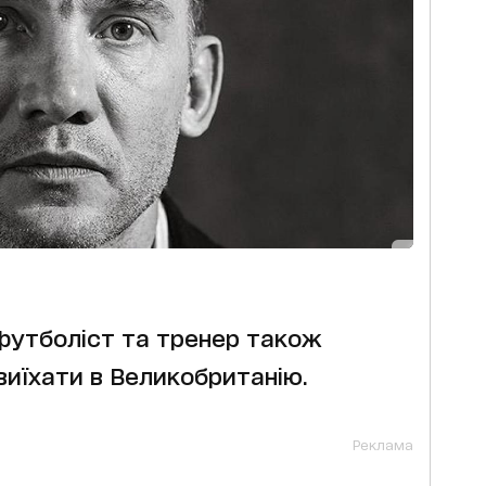
футболіст та тренер також
иїхати в Великобританію.
Реклама