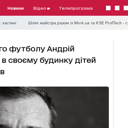
Новини
відео
телепрограма
: кастинг
Шлях майстра разом із Work.ua та KSE ProfTech - 
го футболу Андрій
в своєму будинку дітей
ів