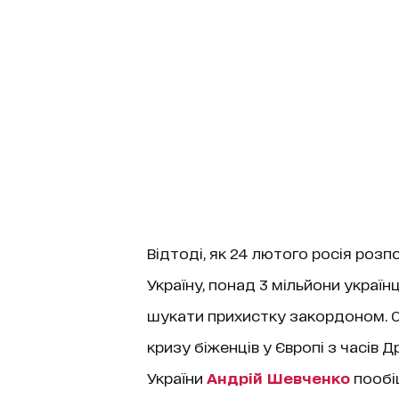
Відтоді, як 24 лютого росія роз
Україну, понад 3 мільйони україн
шукати прихистку закордоном. О
кризу біженців у Європі з часів Д
України
Андрій Шевченко
пообіц