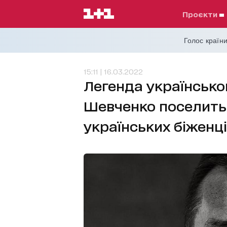
проєкти
Голос країни
15:11 | 16.03.2022
Легенда українсько
Шевченко поселить 
українських біженц