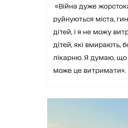
«Війна дуже жорстока,
руйнуються міста, ги
дітей, і я не можу ви
дітей, які вмирають, б
лікарню. Я думаю, що
може це витримати».