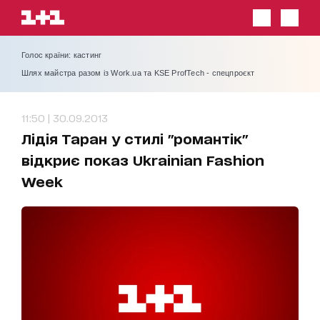
Голос країни: кастинг
Шлях майстра разом із Work.ua та KSE ProfTech - спецпроєкт
11:50 | 30.09.2013
Лідія Таран у стилі "романтік"
відкриє показ Ukrainian Fashion
Week