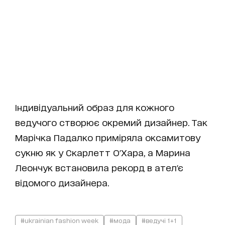
Індивідуальний образ для кожного
ведучого створює окремий дизайнер. Так
Марічка Падалко приміряла оксамитову
сукню як у Скарлетт О'Хара, а Марина
Леончук встановила рекорд в ател'є
відомого дизайнера.
#ukrainian fashion week
#мода
#ведучі 1+1