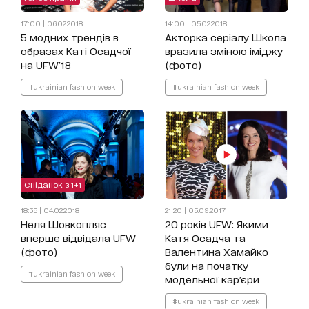
17:00 | 06.02.2018
14:00 | 05.02.2018
5 модних трендів в
Акторка серіалу Школа
образах Каті Осадчої
вразила зміною іміджу
на UFW'18
(фото)
#ukrainian fashion week
#ukrainian fashion week
Сніданок з 1+1
18:35 | 04.02.2018
21:20 | 05.09.2017
Неля Шовкопляс
20 років UFW: Якими
вперше відвідала UFW
Катя Осадча та ​
(фото)
Валентина Хамайко
були на початку
#ukrainian fashion week
модельної кар'єри
#ukrainian fashion week