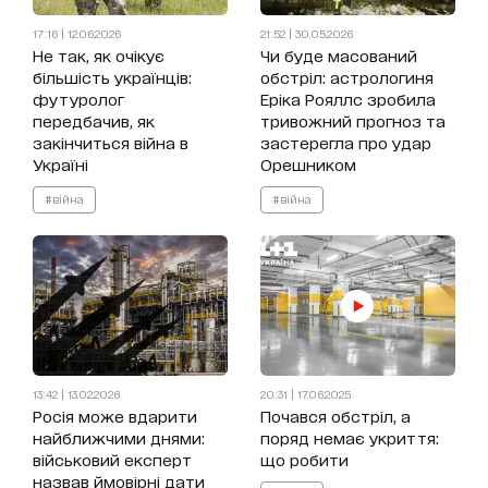
17:16 | 12.06.2026
21:52 | 30.05.2026
Не так, як очікує
Чи буде масований
більшість українців:
обстріл: астрологиня
футуролог
Еріка Рояллс зробила
передбачив, як
тривожний прогноз та
закінчиться війна в
застерегла про удар
Україні
Орешником
#війна
#війна
13:42 | 13.02.2026
20:31 | 17.06.2025
Росія може вдарити
Почався обстріл, а
найближчими днями:
поряд немає укриття:
військовий експерт
що робити
назвав ймовірні дати