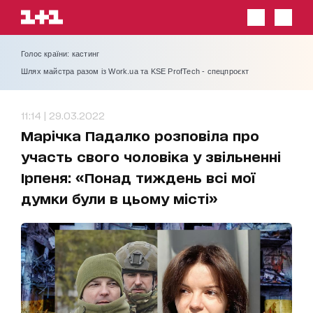
Голос країни: кастинг
Шлях майстра разом із Work.ua та KSE ProfTech - спецпроєкт
11:14 | 29.03.2022
Марічка Падалко розповіла про
участь свого чоловіка у звільненні
Ірпеня: «Понад тиждень всі мої
думки були в цьому місті»