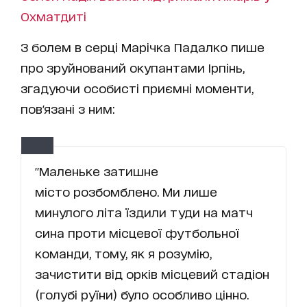
Охматдиті
З болем в серці Марічка Падалко пише
про зруйнований окупантами Ірпінь,
згадуючи особисті приємні моменти,
пов'язані з ним:
"Маленьке затишне
місто розбомблено. Ми лише
минулого літа їздили туди на матч
сина проти місцевої футбольної
команди, тому, як я розумію,
зачистити від орків місцевий стадіон
(голубі руїни) було особливо цінно.