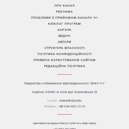
ПРО КАНАЛ
РЕКЛАМА
ПРОБЛЕМИ З ПРИЙОМОМ КАНАЛУ 1+1
КАТАЛОГ ПРОГРАМ
КАР’ЄРА
ВЕДУЧІ
АВТОРИ
СТРУКТУРА ВЛАСНОСТІ
ПОЛІТИКА КОНФІДЕНЦІЙНОСТІ
ПРАВИЛА КОРИСТУВАННЯ САЙТОМ
РЕДАКЦІЙНА ПОЛІТИКА
Товариство з обмеженою відповідальністю "ВІЖН 1+1"
Україна, 04080, м. Київ, вул. Кирилівська, 23
е-mail:
media@1plus1.tv
Телефон:
+38 044 490 01 01
Ідентифікатор медіа в Реєстрі суб’єктів у сфері медіа:
L10-01914, R10-01810