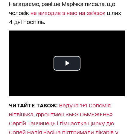
Нагадаємо, раніше Марічка писала, що
чоловік
не виходив з нею на зв'язок
цілих
4 дні поспіль.
ЧИТАЙТЕ ТАКОЖ:
Ведуча 1+1 Соломія
Вітвіцька, фронтмен «БЕЗ ОБМЕЖЕНЬ»
Сергій Танчинець і гімнастка Цирку дю
Солей Надія Васіна підтримали лікарів у