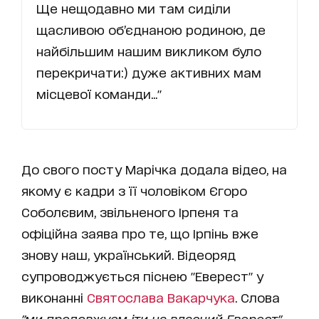
Ще нещодавно ми там сиділи
щасливою об’єднаною родиною, де
найбільшим нашим викликом було
перекричати:) дуже активних мам
місцевої команди..."
До свого посту Марічка додала відео, на
якому є кадри з її чоловіком Єгоро
Соболєвим, звільненого Ірпеня та
офіційна заява про те, що Ірпінь вже
знову наш, український. Відеоряд
супроводжується піснею "Еверест" у
виконанні
Святослава Вакарчука
. Слова
"ми продовжуєм іти на власний Еверест"